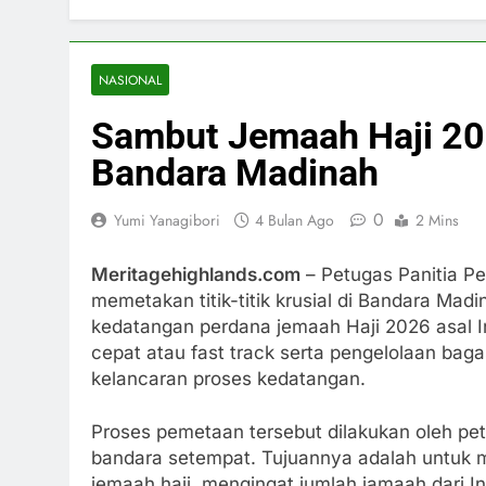
NASIONAL
Sambut Jemaah Haji 202
Bandara Madinah
0
Yumi Yanagibori
4 Bulan Ago
2 Mins
Meritagehighlands.com
– Petugas Panitia Pe
memetakan titik-titik krusial di Bandara Ma
kedatangan perdana jemaah Haji 2026 asal Ind
cepat atau fast track serta pengelolaan ba
kelancaran proses kedatangan.
Proses pemetaan tersebut dilakukan oleh pe
bandara setempat. Tujuannya adalah untuk m
jemaah haji, mengingat jumlah jamaah dari I