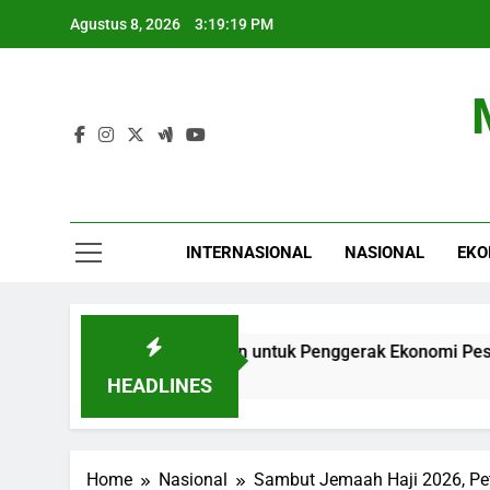
Skip
Agustus 8, 2026
3:19:20 PM
to
content
INTERNASIONAL
NASIONAL
EKO
 Perluas Perlindungan untuk Penggerak Ekonomi Pesantren
HEADLINES
Home
Nasional
Sambut Jemaah Haji 2026, Pe