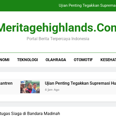
Ujian Penting Tegakkan Suprema
Waspada! Universal Studios
Meritagehighlands.co
Gamifikasi Sebagai Ala
Portal Berita Terpercaya Indonesia
BPJS Ketenagakerjaan Perluas Perlindung
Ujian Penting Tegakkan Suprema
NOMI
TEKNOLOGI
OLAHRAGA
OTOMOTIF
KESEHA
Waspada! Universal Studios
Gamifikasi Sebagai Ala
Ujian Penting Tegakkan Supremasi Hukum oleh
6 Jam Ago
tugas Siaga di Bandara Madinah