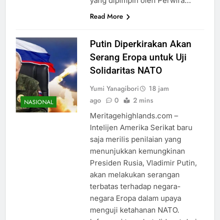
yang dipimpin oleh Perwira…
Read More
Putin Diperkirakan Akan
Serang Eropa untuk Uji
Solidaritas NATO
Yumi Yanagibori
18 jam
ago
0
2 mins
NASIONAL
Meritagehighlands.com –
Intelijen Amerika Serikat baru
saja merilis penilaian yang
menunjukkan kemungkinan
Presiden Rusia, Vladimir Putin,
akan melakukan serangan
terbatas terhadap negara-
negara Eropa dalam upaya
menguji ketahanan NATO.