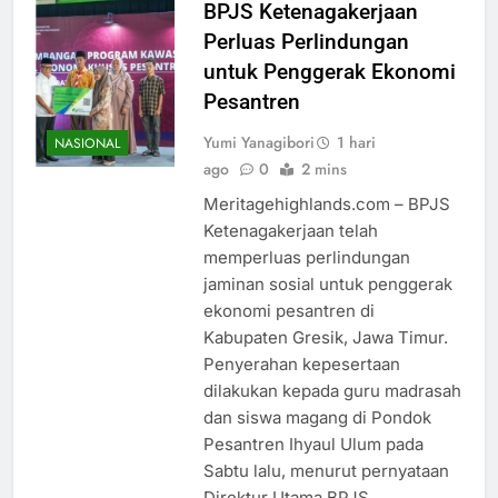
BPJS Ketenagakerjaan
Perluas Perlindungan
untuk Penggerak Ekonomi
Pesantren
Yumi Yanagibori
1 hari
NASIONAL
ago
0
2 mins
Meritagehighlands.com – BPJS
Ketenagakerjaan telah
memperluas perlindungan
jaminan sosial untuk penggerak
ekonomi pesantren di
Kabupaten Gresik, Jawa Timur.
Penyerahan kepesertaan
dilakukan kepada guru madrasah
dan siswa magang di Pondok
Pesantren Ihyaul Ulum pada
Sabtu lalu, menurut pernyataan
Direktur Utama BPJS