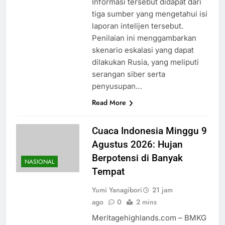
Informasi tersebut didapat dari
tiga sumber yang mengetahui isi
laporan intelijen tersebut.
Penilaian ini menggambarkan
skenario eskalasi yang dapat
dilakukan Rusia, yang meliputi
serangan siber serta
penyusupan…
Read More
Cuaca Indonesia Minggu 9
Agustus 2026: Hujan
Berpotensi di Banyak
NASIONAL
Tempat
Yumi Yanagibori
21 jam
ago
0
2 mins
Meritagehighlands.com – BMKG