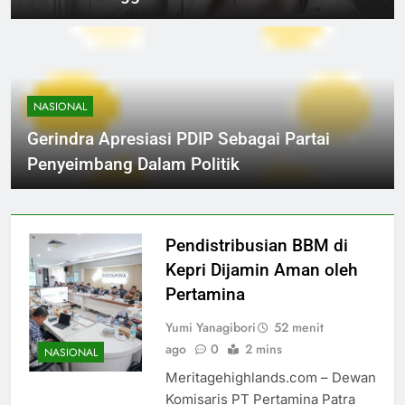
NASIONAL
Gerindra Apresiasi PDIP Sebagai Partai
Penyeimbang Dalam Politik
Pendistribusian BBM di
Kepri Dijamin Aman oleh
Pertamina
Yumi Yanagibori
52 menit
ago
0
2 mins
NASIONAL
Meritagehighlands.com – Dewan
Komisaris PT Pertamina Patra