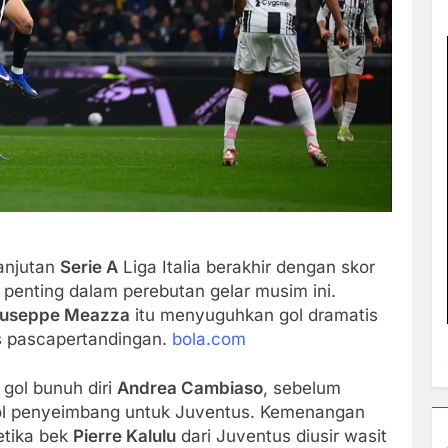
anjutan
Serie A
Liga Italia berakhir dengan skor
 penting dalam perebutan gelar musim ini.
iuseppe Meazza
itu menyuguhkan gol dramatis
s pascapertandingan.
bola.com
 gol bunuh diri
Andrea Cambiaso
, sebelum
l penyeimbang untuk Juventus. Kemenangan
etika bek
Pierre Kalulu
dari Juventus diusir wasit