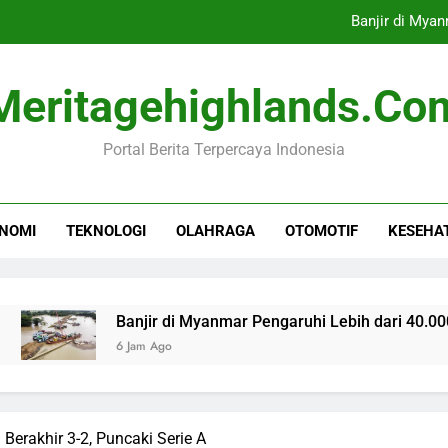
Banjir di Myan
Menko Pangan: Teknologi Pirolis
Meritagehighlands.co
Kebakaran Gedung Bapenda DKI
Portal Berita Terpercaya Indonesia
Tim CdM Indonesia Identifikasi Ta
Banjir di Myan
NOMI
TEKNOLOGI
OLAHRAGA
OTOMOTIF
KESEHA
Menko Pangan: Teknologi Pirolis
Kebakaran Gedung Bapenda DKI
Banjir di Myanmar Pengaruhi Lebih dari 40.000 Warga
6 Jam Ago
a Berakhir 3-2, Puncaki Serie A