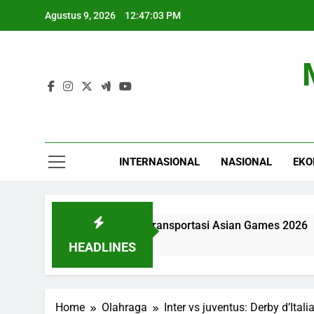
Skip
Agustus 9, 2026
12:47:04 PM
to
content
INTERNASIONAL
NASIONAL
EKO
fikasi Tantangan Transportasi Asian Games 2026
HEADLINES
Home
Olahraga
Inter vs juventus: Derby d’Itali