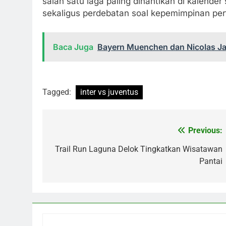
salah satu laga paling dinantikan di kalender 
sekaligus perdebatan soal kepemimpinan per
Baca Juga
Bayern Muenchen dan Nicolas Ja
Tagged:
inter vs juventus
Previous:
Navigasi
pos
Trail Run Laguna Delok Tingkatkan Wisatawan
Pantai