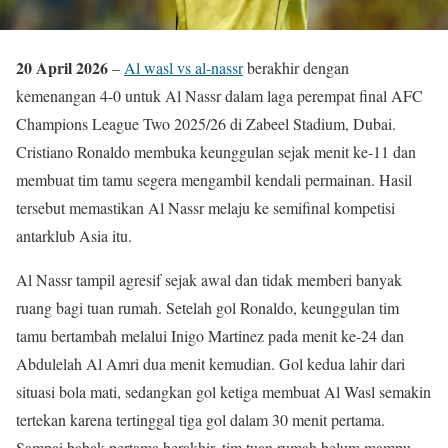
20 April 2026
–
Al wasl vs al-nassr
berakhir dengan
kemenangan 4-0 untuk Al Nassr dalam laga perempat final AFC
Champions League Two 2025/26 di Zabeel Stadium, Dubai.
Cristiano Ronaldo membuka keunggulan sejak menit ke-11 dan
membuat tim tamu segera mengambil kendali permainan. Hasil
tersebut memastikan Al Nassr melaju ke semifinal kompetisi
antarklub Asia itu.
Al Nassr tampil agresif sejak awal dan tidak memberi banyak
ruang bagi tuan rumah. Setelah gol Ronaldo, keunggulan tim
tamu bertambah melalui Inigo Martinez pada menit ke-24 dan
Abdulelah Al Amri dua menit kemudian. Gol kedua lahir dari
situasi bola mati, sedangkan gol ketiga membuat Al Wasl semakin
tertekan karena tertinggal tiga gol dalam 30 menit pertama.
Sampai babak pertama berakhir, tim tuan rumah belum mampu