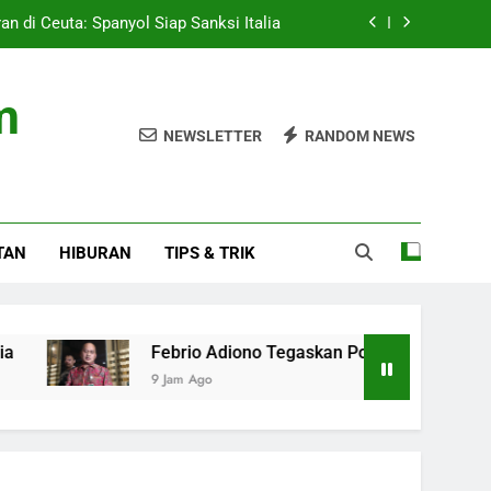
ran di Ceuta: Spanyol Siap Sanksi Italia
 Posisi Sebagai Pegawai, Bukan Jaksa
m
ng Catok Rambut yang Perlu Diketahui
NEWSLETTER
RANDOM NEWS
Stadion saat Nonton Timnas Indonesia
ran di Ceuta: Spanyol Siap Sanksi Italia
TAN
HIBURAN
TIPS & TRIK
 Posisi Sebagai Pegawai, Bukan Jaksa
ng Catok Rambut yang Perlu Diketahui
Febrio Adiono Tegaskan Posisi Sebagai Pegawai, Buk
9 Jam Ago