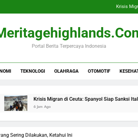
Krisis Mig
Febrio Adiono Tegaskan
Meritagehighlands.co
Dampak Negatif Seri
Portal Berita Terpercaya Indonesia
Kepala Bocah Nyangkut di Pagar 
Krisis Mig
NOMI
TEKNOLOGI
OLAHRAGA
OTOMOTIF
KESEHA
Febrio Adiono Tegaskan
Dampak Negatif Seri
Krisis Migran di Ceuta: Spanyol Siap Sanksi Italia
6 Jam Ago
ng Sering Dilakukan, Ketahui Ini