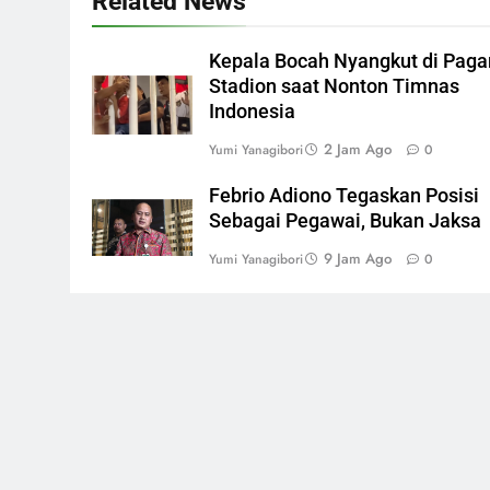
Related News
Kepala Bocah Nyangkut di Paga
Stadion saat Nonton Timnas
Indonesia
2 Jam Ago
Yumi Yanagibori
0
Febrio Adiono Tegaskan Posisi
Sebagai Pegawai, Bukan Jaksa
9 Jam Ago
Yumi Yanagibori
0