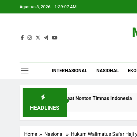
Skip
Agustus 8, 2026
1:39:08 AM
to
content
INTERNASIONAL
NASIONAL
EKO
 di Pagar Stadion saat Nonton Timnas Indonesia
HEADLINES
Home
Nasional
Hukum Walimatus Safar Haji ya