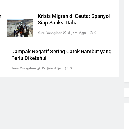
r
Krisis Migran di Ceuta: Spanyol
Siap Sanksi Italia
6 Jam Ago
Yumi Yanagibori
0
Dampak Negatif Sering Catok Rambut yang
Perlu Diketahui
12 Jam Ago
Yumi Yanagibori
0