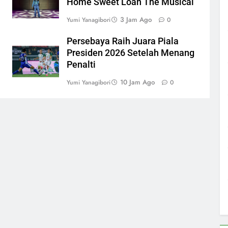
Home Sweet Loan The Musical
3 Jam Ago
Yumi Yanagibori
0
n
Persebaya Raih Juara Piala
Presiden 2026 Setelah Menang
Penalti
10 Jam Ago
Yumi Yanagibori
0