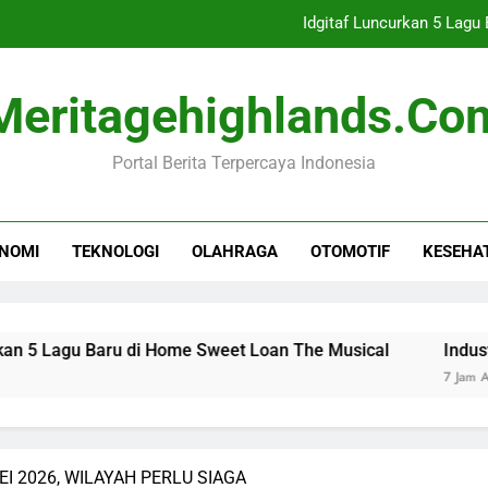
Idgitaf Luncurkan 5 Lag
Industri Buku Anak Berkembang,
Meritagehighlands.co
Persebaya Raih Juara Piala
Portal Berita Terpercaya Indonesia
IHSG 7 Agustu
Idgitaf Luncurkan 5 Lag
NOMI
TEKNOLOGI
OLAHRAGA
OTOMOTIF
KESEHA
Industri Buku Anak Berkembang,
Persebaya Raih Juara Piala
Lagu Baru di Home Sweet Loan The Musical
Industri Bu
7 Jam Ago
I 2026, WILAYAH PERLU SIAGA