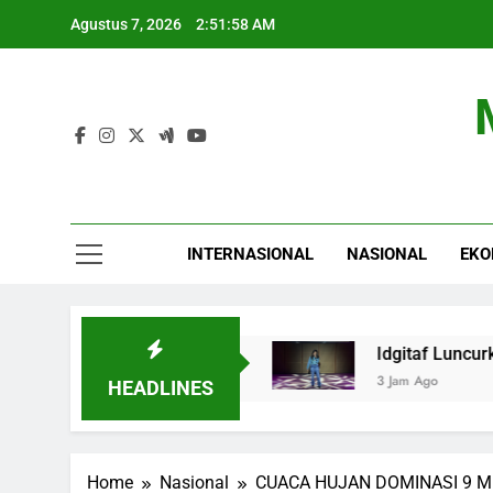
Skip
Agustus 7, 2026
2:51:58 AM
to
content
INTERNASIONAL
NASIONAL
EKO
 Menguat di Level 6.352
Idgitaf Luncurkan 5 
3 Jam Ago
HEADLINES
Home
Nasional
CUACA HUJAN DOMINASI 9 ME