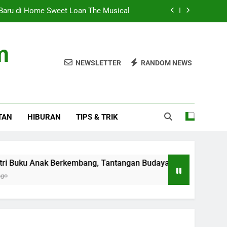
u Baru di Home Sweet Loan The Musical
 Tantangan Budaya Membaca Terus Ada
m
 Presiden 2026 Setelah Menang Penalti
NEWSLETTER
RANDOM NEWS
s 2026: Dibuka Menguat di Level 6.352
u Baru di Home Sweet Loan The Musical
TAN
HIBURAN
TIPS & TRIK
 Tantangan Budaya Membaca Terus Ada
 Presiden 2026 Setelah Menang Penalti
ku Anak Berkembang, Tantangan Budaya Membaca Terus Ada