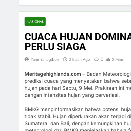
NASIONAL
CUACA HUJAN DOMINAS
PERLU SIAGA
0
Yumi Yanagibori
3 Bulan Ago
2 Mins
Meritagehighlands.com
– Badan Meteorologi,
prediksi cuaca yang menyatakan bahwa seba
hujan pada hari Sabtu, 9 Mei. Prakiraan ini 
dengan intensitas hujan yang bervariasi.
BMKG menginformasikan bahwa potensi hujan 
tidak stabil. Hujan diperkirakan akan terjadi
Sumatera, dan Bali, dengan kemungkinan huja
meteorologi dari BMKG menjelaskan bahwa fe