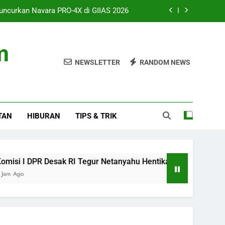
uncurkan Navara PRO-4X di GIIAS 2026
gur Netanyahu Hentikan Serangan Gaza
m
ah 8 Jam atau Deep Sleep yang Utama?
NEWSLETTER
RANDOM NEWS
 Studio, AAP Rocky Ungkap Album Baru
uncurkan Navara PRO-4X di GIIAS 2026
TAN
HIBURAN
TIPS & TRIK
gur Netanyahu Hentikan Serangan Gaza
ah 8 Jam atau Deep Sleep yang Utama?
R Desak RI Tegur Netanyahu Hentikan Serangan Gaza