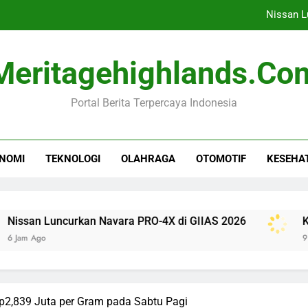
Nissan L
Komisi I DPR Desak RI Te
Meritagehighlands.co
Tren Tidur Sehat: Apak
Portal Berita Terpercaya Indonesia
Rihanna Kembali ke
Nissan L
NOMI
TEKNOLOGI
OLAHRAGA
OTOMOTIF
KESEHA
Komisi I DPR Desak RI Te
Tren Tidur Sehat: Apak
uncurkan Navara PRO-4X di GIIAS 2026
Komisi I DP
9 Jam Ago
p2,839 Juta per Gram pada Sabtu Pagi