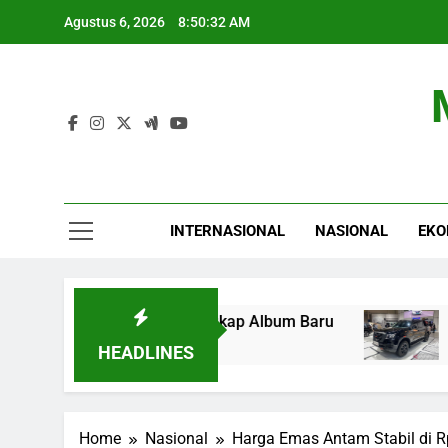
Skip
Agustus 6, 2026
8:50:33 AM
to
content
INTERNASIONAL
NASIONAL
EKO
udio, AAP Rocky Ungkap Album Baru
Nissan L
6 Jam Ago
HEADLINES
Home
Nasional
Harga Emas Antam Stabil di R