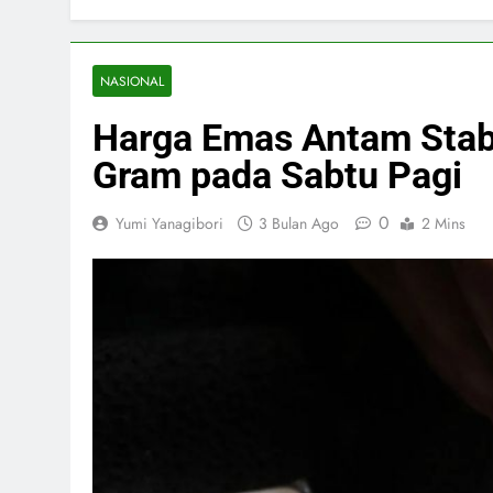
NASIONAL
Harga Emas Antam Stabi
Gram pada Sabtu Pagi
0
Yumi Yanagibori
3 Bulan Ago
2 Mins