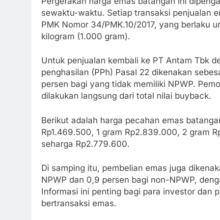
Pergerakan harga emas batangan ini dipenga
sewaktu-waktu. Setiap transaksi penjualan 
PMK Nomor 34/PMK.10/2017, yang berlaku unt
kilogram (1.000 gram).
Untuk penjualan kembali ke PT Antam Tbk den
penghasilan (PPh) Pasal 22 dikenakan sebe
persen bagi yang tidak memiliki NPWP. Pemo
dilakukan langsung dari total nilai buyback.
Berikut adalah harga pecahan emas batangan
Rp1.469.500, 1 gram Rp2.839.000, 2 gram Rp
seharga Rp2.779.600.
Di samping itu, pembelian emas juga dikena
NPWP dan 0,9 persen bagi non-NPWP, dengan 
Informasi ini penting bagi para investor da
bertransaksi emas.