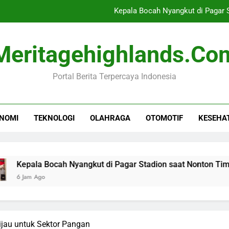
Kepala Bocah Nyangkut di Pagar 
Krisis Mig
Meritagehighlands.co
Febrio Adiono Tegaskan
Portal Berita Terpercaya Indonesia
Gamifikasi Sebagai Ala
Kepala Bocah Nyangkut di Pagar 
NOMI
TEKNOLOGI
OLAHRAGA
OTOMOTIF
KESEHA
Krisis Mig
Febrio Adiono Tegaskan
 Bocah Nyangkut di Pagar Stadion saat Nonton Timnas Indone
go
ijau untuk Sektor Pangan