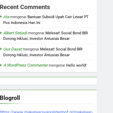
Recent Comments
rita
mengenai
Bantuan Subsidi Upah Cair Lewat PT
Pos Indonesia Hari Ini
Albert Setiadi
mengenai
Melesat! Social Bond BRI
Dorong Inklusi, Investor Antusias Besar
Uus Dayat
mengenai
Melesat! Social Bond BRI
Dorong Inklusi, Investor Antusias Besar
A WordPress Commenter
mengenai
Hello world!
Blogroll
https://www.makelaarsvangildenhof.nl/makelaar-