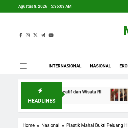
Skip
Agustus 8, 2026
5:36:04 AM
to
content
INTERNASIONAL
NASIONAL
EKO
 Promosi Produk Kreatif dan Wisata RI
Kepala
6 Jam A
HEADLINES
Home
Nasional
Plastik Mahal Bukti Peluang H