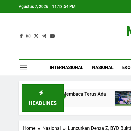
Skip
Agustus 7, 2026
11:13:55 PM
to
content
INTERNASIONAL
NASIONAL
EKO
 Tantangan Budaya Membaca Terus Ada
Perse
7 Jam A
HEADLINES
Home
Nasional
Luncurkan Denza Z, BYD Bukti