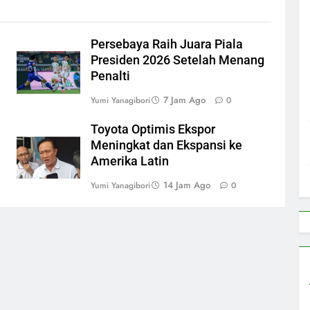
n
Persebaya Raih Juara Piala
Presiden 2026 Setelah Menang
Penalti
7 Jam Ago
Yumi Yanagibori
0
Toyota Optimis Ekspor
Meningkat dan Ekspansi ke
Amerika Latin
14 Jam Ago
Yumi Yanagibori
0