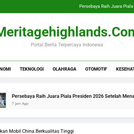
Persebaya Raih Juara Piala
10 Tahun UU Disabil
Meritagehighlands.co
Toyota Optimis Ekspor Men
Portal Berita Terpercaya Indonesia
Industri Buku Anak Berkembang,
Persebaya Raih Juara Piala
NOMI
TEKNOLOGI
OLAHRAGA
OTOMOTIF
KESEHA
10 Tahun UU Disabil
Toyota Optimis Ekspor Men
baya Raih Juara Piala Presiden 2026 Setelah Menang Penalti
go
kan Mobil China Berkualitas Tinggi