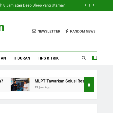
ah 8 Jam atau Deep Sleep yang Utama?
i dengan Elastic dan Dell ObjectScale
m
rnyata Turunkan 10 Kg Tanpa Perlu Diet
NEWSLETTER
RANDOM NEWS
gur Netanyahu Hentikan Serangan Gaza
ah 8 Jam atau Deep Sleep yang Utama?
TAN
HIBURAN
TIPS & TRIK
i dengan Elastic dan Dell ObjectScale
rnyata Turunkan 10 Kg Tanpa Perlu Diet
MLPT Tawarkan Solusi Resiliensi dengan Elastic dan De
13 Jam Ago