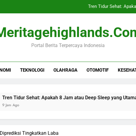
Tren Tidur Sehat: Apak
MLPT Tawarkan Solusi Resiliens
Meritagehighlands.co
Indra Bekti Te
Portal Berita Terpercaya Indonesia
Komisi I DPR Desak RI Te
Tren Tidur Sehat: Apak
NOMI
TEKNOLOGI
OLAHRAGA
OTOMOTIF
KESEHA
MLPT Tawarkan Solusi Resiliens
Indra Bekti Te
r Sehat: Apakah 8 Jam atau Deep Sleep yang Utama?
Diprediksi Tingkatkan Laba