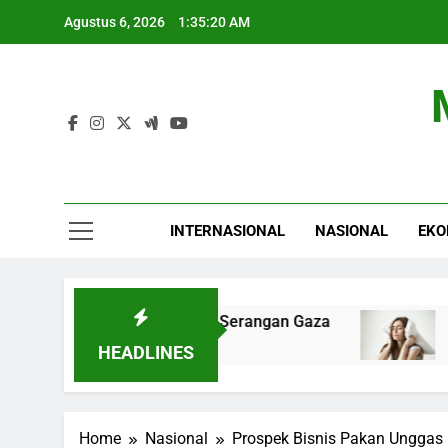
Skip
Agustus 6, 2026
1:35:21 AM
to
content
INTERNASIONAL
NASIONAL
EKO
Netanyahu Hentikan Serangan Gaza
Tren Tidu
9 Jam Ago
HEADLINES
Home
Nasional
Prospek Bisnis Pakan Unggas 