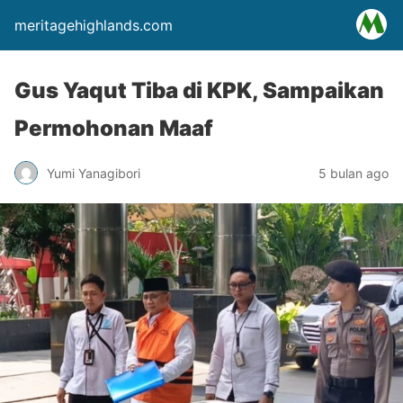
meritagehighlands.com
Gus Yaqut Tiba di KPK, Sampaikan
Permohonan Maaf
Yumi Yanagibori
5 bulan ago