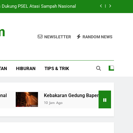
is Dukung PSEL Atasi Sampah Nasional
 dan Pajak Kendaraan Listrik Terbaru
m
erang Eropa untuk Uji Solidaritas NATO
NEWSLETTER
RANDOM NEWS
mar Pengaruhi Lebih dari 40.000 Warga
is Dukung PSEL Atasi Sampah Nasional
TAN
HIBURAN
TIPS & TRIK
 dan Pajak Kendaraan Listrik Terbaru
erang Eropa untuk Uji Solidaritas NATO
Kebakaran Gedung Bapenda DKI dan Pajak Kendaraan L
10 Jam Ago