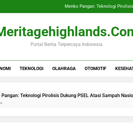
Menko Pangan: Teknologi Pirolis
Kebakaran Gedung Bapenda DKI
Meritagehighlands.co
Putin Diperkirakan Akan S
Portal Berita Terpercaya Indonesia
Banjir di Myan
Menko Pangan: Teknologi Pirolis
NOMI
TEKNOLOGI
OLAHRAGA
OTOMOTIF
KESEHA
Kebakaran Gedung Bapenda DKI
Putin Diperkirakan Akan S
ologi Pirolisis Dukung PSEL Atasi Sampah Nasional