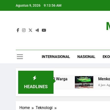
Skip
Agustus 9, 2026
9:13:57 AM
to
content
INTERNASIONAL
NASIONAL
EKO
 Lebih dari 40.000 Warga
Menko Pangan: Tekn
6 Jam Ago
HEADLINES
Home
Teknologi