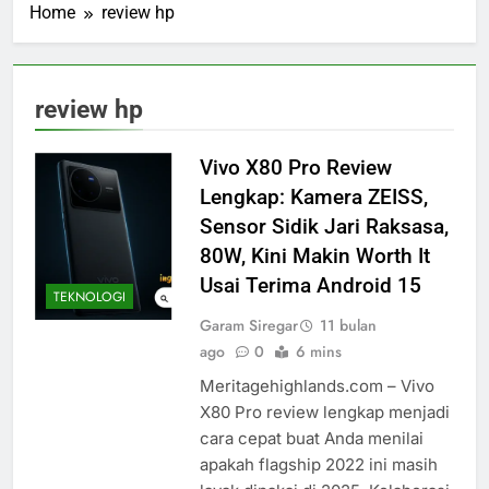
Home
review hp
review hp
Vivo X80 Pro Review
Lengkap: Kamera ZEISS,
Sensor Sidik Jari Raksasa,
80W, Kini Makin Worth It
Usai Terima Android 15
TEKNOLOGI
Garam Siregar
11 bulan
ago
0
6 mins
Meritagehighlands.com – Vivo
X80 Pro review lengkap menjadi
cara cepat buat Anda menilai
apakah flagship 2022 ini masih