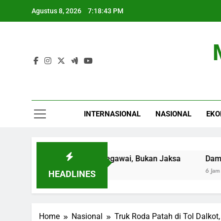
Skip
Agustus 8, 2026
7:18:44 PM
to
content
INTERNASIONAL
NASIONAL
EKO
kan Posisi Sebagai Pegawai, Bukan Jaksa
Dampak Negat
6 Jam Ago
HEADLINES
Home
Nasional
Truk Roda Patah di Tol Dalko