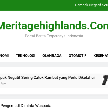
Dampak Negatif Seri
Senjata Tajam Ditem
Meritagehighlands.co
Polisi Temukan Dokum
Portal Berita Terpercaya Indonesia
Febrio Adiono Tegaskan
Dampak Negatif Seri
NOMI
TEKNOLOGI
OLAHRAGA
OTOMOTIF
KESEHA
Senjata Tajam Ditem
Polisi Temukan Dokum
if Sering Catok Rambut yang Perlu Diketahui
t, Pengemudi Diminta Waspada