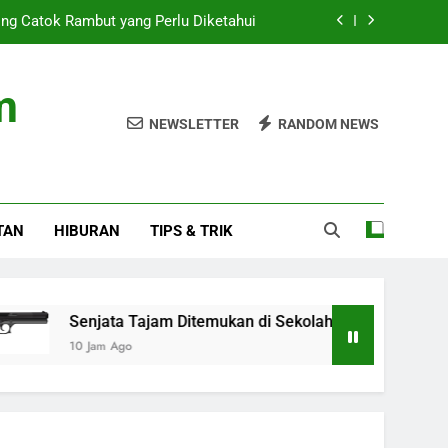
ng Catok Rambut yang Perlu Diketahui
ukan di Sekolah Jaksel, Pemilik Tewas
m
en Usai Penyelidikan Senjata Sekolah
NEWSLETTER
RANDOM NEWS
 Posisi Sebagai Pegawai, Bukan Jaksa
ng Catok Rambut yang Perlu Diketahui
TAN
HIBURAN
TIPS & TRIK
ukan di Sekolah Jaksel, Pemilik Tewas
en Usai Penyelidikan Senjata Sekolah
Senjata Tajam Ditemukan di Sekolah Jaksel, Pemilik Tewas
10 Jam Ago