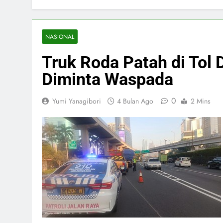
NASIONAL
Truk Roda Patah di Tol
Diminta Waspada
0
Yumi Yanagibori
4 Bulan Ago
2 Mins