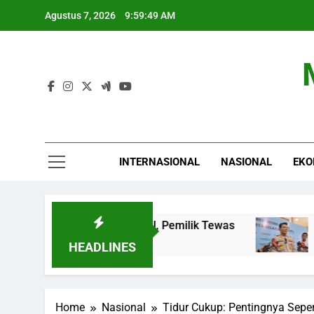
Skip
Agustus 7, 2026
9:59:50 AM
to
content
INTERNASIONAL
NASIONAL
EKO
n di Sekolah Jaksel, Pemilik Tewas
Polisi T
4 Jam Ago
HEADLINES
Home
Nasional
Tidur Cukup: Pentingnya Sepe