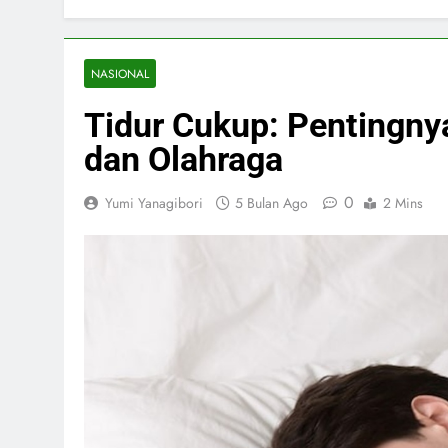
NASIONAL
Tidur Cukup: Pentingny
dan Olahraga
0
Yumi Yanagibori
5 Bulan Ago
2 Mins