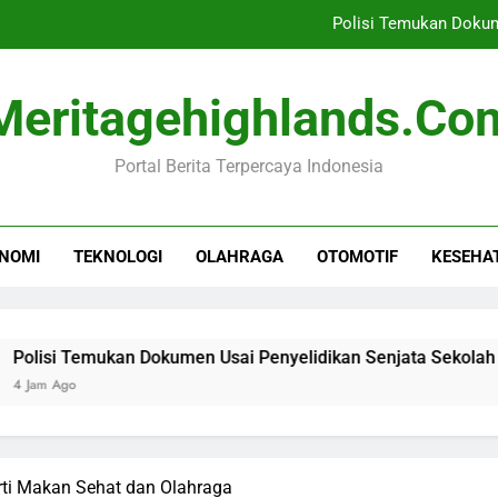
Polisi Temukan Dokum
IHSG 7 Agustu
Meritagehighlands.co
Idgitaf Luncurkan 5 Lag
Portal Berita Terpercaya Indonesia
Senjata Tajam Ditem
Polisi Temukan Dokum
NOMI
TEKNOLOGI
OLAHRAGA
OTOMOTIF
KESEHA
IHSG 7 Agustu
Idgitaf Luncurkan 5 Lag
emukan Dokumen Usai Penyelidikan Senjata Sekolah
IHS
7 Ja
rti Makan Sehat dan Olahraga