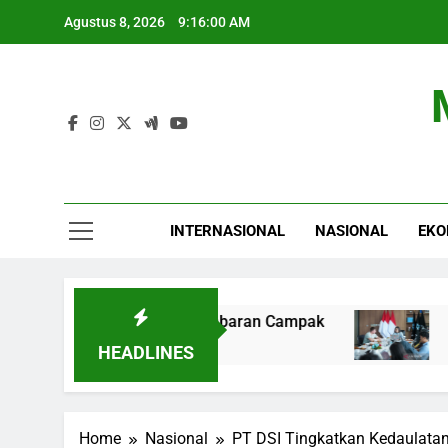
Skip
Agustus 8, 2026
9:16:01 AM
to
content
INTERNASIONAL
NASIONAL
EKO
lywood Terkait Penyebaran Campak
Gamifikasi
6 Jam Ago
HEADLINES
Home
Nasional
PT DSI Tingkatkan Kedaulatan