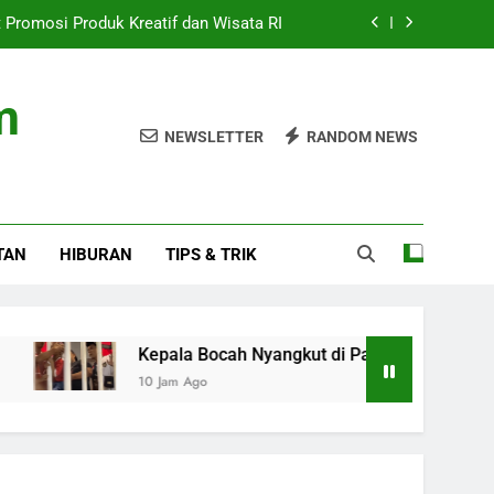
t Promosi Produk Kreatif dan Wisata RI
Stadion saat Nonton Timnas Indonesia
m
ran di Ceuta: Spanyol Siap Sanksi Italia
NEWSLETTER
RANDOM NEWS
 Hollywood Terkait Penyebaran Campak
t Promosi Produk Kreatif dan Wisata RI
TAN
HIBURAN
TIPS & TRIK
Stadion saat Nonton Timnas Indonesia
ran di Ceuta: Spanyol Siap Sanksi Italia
Kepala Bocah Nyangkut di Pagar Stadion saat Nonton T
10 Jam Ago