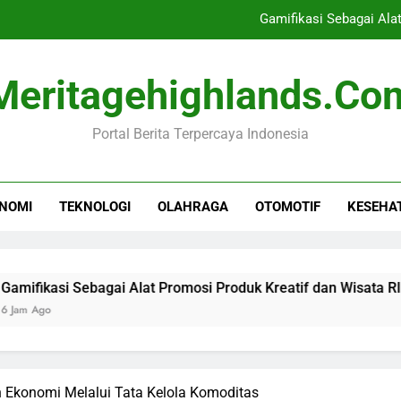
Gamifikasi Sebagai Ala
Kepala Bocah Nyangkut di Pagar 
Meritagehighlands.co
Krisis Mig
Portal Berita Terpercaya Indonesia
Waspada! Universal Studios
Gamifikasi Sebagai Ala
NOMI
TEKNOLOGI
OLAHRAGA
OTOMOTIF
KESEHA
Kepala Bocah Nyangkut di Pagar 
Krisis Mig
 Sebagai Alat Promosi Produk Kreatif dan Wisata RI
 Ekonomi Melalui Tata Kelola Komoditas