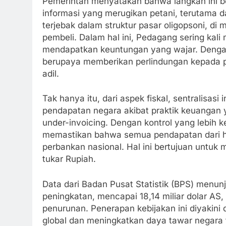
Pemerintah menyatakan bahwa langkah ini b
informasi yang merugikan petani, terutama da
terjebak dalam struktur pasar oligopsoni, di 
pembeli. Dalam hal ini, Pedagang sering kali
mendapatkan keuntungan yang wajar. Dengan
berupaya memberikan perlindungan kepada 
adil.
Tak hanya itu, dari aspek fiskal, sentralisas
pendapatan negara akibat praktik keuangan y
under-invoicing. Dengan kontrol yang lebih k
memastikan bahwa semua pendapatan dari has
perbankan nasional. Hal ini bertujuan untuk 
tukar Rupiah.
Data dari Badan Pusat Statistik (BPS) menu
peningkatan, mencapai 18,14 miliar dolar AS
penurunan. Penerapan kebijakan ini diyakini
global dan meningkatkan daya tawar negara 