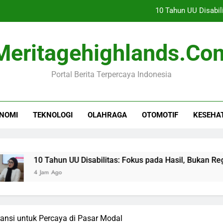
10 Tahun UU Disabil
Toyota Optimis Ekspor Men
Meritagehighlands.co
Rihanna Kembali ke
Portal Berita Terpercaya Indonesia
Persebaya Raih Juara Piala
10 Tahun UU Disabil
NOMI
TEKNOLOGI
OLAHRAGA
OTOMOTIF
KESEHA
Toyota Optimis Ekspor Men
Rihanna Kembali ke
 Tahun UU Disabilitas: Fokus pada Hasil, Bukan Regulasi
Jam Ago
nsi untuk Percaya di Pasar Modal