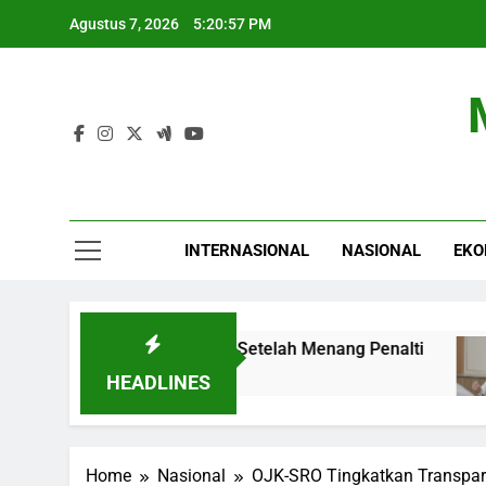
Skip
Agustus 7, 2026
5:20:58 PM
to
content
INTERNASIONAL
NASIONAL
EKO
iala Presiden 2026 Setelah Menang Penalti
10
4 
HEADLINES
Home
Nasional
OJK-SRO Tingkatkan Transpara