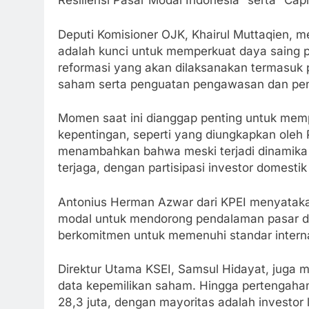
Resiliensi Pasar Modal Indonesia” serta “Capit
Deputi Komisioner OJK, Khairul Muttaqien, 
adalah kunci untuk memperkuat daya saing p
reformasi yang akan dilaksanakan termasuk 
saham serta penguatan pengawasan dan pene
Momen saat ini dianggap penting untuk memp
kepentingan, seperti yang diungkapkan oleh P
menambahkan bahwa meski terjadi dinamika pa
terjaga, dengan partisipasi investor domesti
Antonius Herman Azwar dari KPEI menyatakan 
modal untuk mendorong pendalaman pasar dan 
berkomitmen untuk memenuhi standar interna
Direktur Utama KSEI, Samsul Hidayat, juga 
data kepemilikan saham. Hingga pertengahan
28,3 juta, dengan mayoritas adalah investo