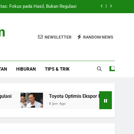
itas: Fokus pada Hasil, Bukan Regulasi
ingkat dan Ekspansi ke Amerika Latin
m
 Studio, AAP Rocky Ungkap Album Baru
NEWSLETTER
RANDOM NEWS
 Presiden 2026 Setelah Menang Penalti
itas: Fokus pada Hasil, Bukan Regulasi
TAN
HIBURAN
TIPS & TRIK
ingkat dan Ekspansi ke Amerika Latin
 Studio, AAP Rocky Ungkap Album Baru
Toyota Optimis Ekspor Meningkat dan Ekspansi ke 
8 Jam Ago