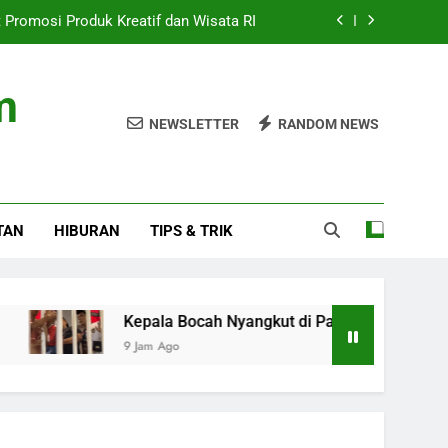
t Promosi Produk Kreatif dan Wisata RI
Stadion saat Nonton Timnas Indonesia
m
ran di Ceuta: Spanyol Siap Sanksi Italia
NEWSLETTER
RANDOM NEWS
 Hollywood Terkait Penyebaran Campak
t Promosi Produk Kreatif dan Wisata RI
TAN
HIBURAN
TIPS & TRIK
Stadion saat Nonton Timnas Indonesia
ran di Ceuta: Spanyol Siap Sanksi Italia
Kepala Bocah Nyangkut di Pagar Stadion saat Nonton T
9 Jam Ago