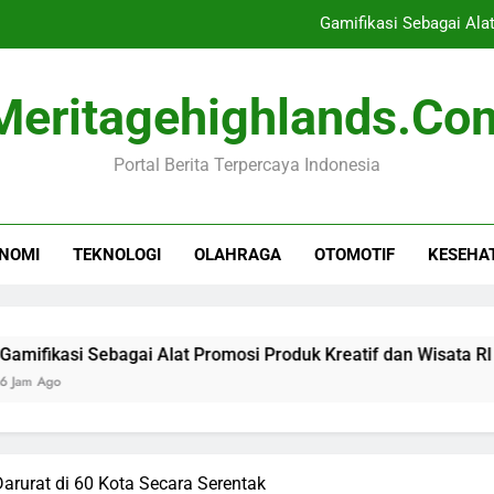
Gamifikasi Sebagai Ala
Kepala Bocah Nyangkut di Pagar 
Meritagehighlands.co
Krisis Mig
Portal Berita Terpercaya Indonesia
Waspada! Universal Studios
Gamifikasi Sebagai Ala
NOMI
TEKNOLOGI
OLAHRAGA
OTOMOTIF
KESEHA
Kepala Bocah Nyangkut di Pagar 
Krisis Mig
Sebagai Alat Promosi Produk Kreatif dan Wisata RI
rurat di 60 Kota Secara Serentak