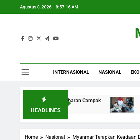
Skip
Agustus 8, 2026
8:57:17 AM
to
content
INTERNASIONAL
NASIONAL
EKO
ywood Terkait Penyebaran Campak
Gamifikasi 
6 Jam Ago
HEADLINES
Home
Nasional
Myanmar Terapkan Keadaan Da