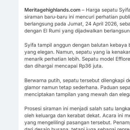
Meritagehighlands.com
– Harga sepatu Syif
siraman baru-baru ini mencuri perhatian publ
berlangsung pada Jumat, 24 April 2026, seba
dengan El Rumi yang dijadwalkan berlangsun
Syifa tampil anggun dengan balutan kebaya 
yang elegan. Namun, sepatu yang ia kenakan, 
menarik perhatian lebih. Sepatu model Efflor
dan dihargai mencapai Rp36 juta.
Berwarna putih, sepatu tersebut dilengkapi d
glamor namun tetap sederhana. Paduan sep
menciptakan tampilan yang mewah dan elega
Prosesi siraman ini menjadi salah satu langk
oleh keluarga dan kerabat dekat. Acara ini 
yang mengelilingi pasangan tersebut. Penam
dari desain busana, tetapi juga sebagai repr