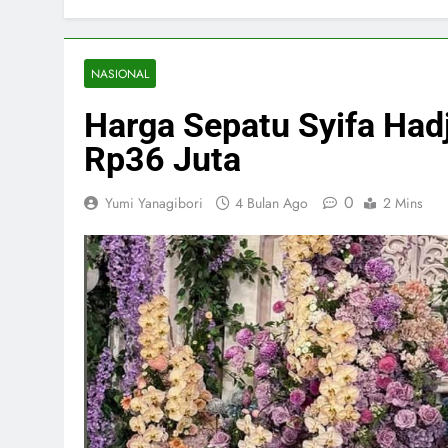
NASIONAL
Harga Sepatu Syifa Had
Rp36 Juta
0
Yumi Yanagibori
4 Bulan Ago
2 Mins