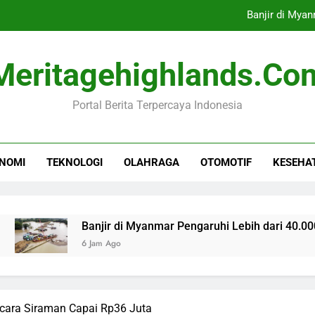
Banjir di Myan
Menko Pangan: Teknologi Pirolis
Meritagehighlands.co
Kebakaran Gedung Bapenda DKI
Portal Berita Terpercaya Indonesia
Tim CdM Indonesia Identifikasi Ta
Banjir di Myan
NOMI
TEKNOLOGI
OLAHRAGA
OTOMOTIF
KESEHA
Menko Pangan: Teknologi Pirolis
Kebakaran Gedung Bapenda DKI
Banjir di Myanmar Pengaruhi Lebih dari 40.000 Warga
6 Jam Ago
Acara Siraman Capai Rp36 Juta