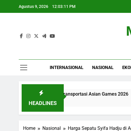
Skip
Agustus 9, 2026
12:03:12 PM
to
content
INTERNASIONAL
NASIONAL
EKO
ifikasi Tantangan Transportasi Asian Games 2026
HEADLINES
Home
Nasional
Harga Sepatu Syifa Hadju di 