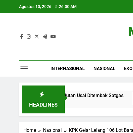
Skip
Agustus 10, 2026
5:26:01 AM
to
content
INTERNASIONAL
NASIONAL
EKO
apura Kabur ke Hutan Usai Ditembak Satgas
HEADLINES
Home
Nasional
KPK Gelar Lelang 106 Lot Ba