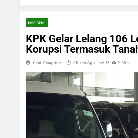
NASIONAL
KPK Gelar Lelang 106 
Korupsi Termasuk Tana
0
Yumi Yanagibori
2 Bulan Ago
2 Mins