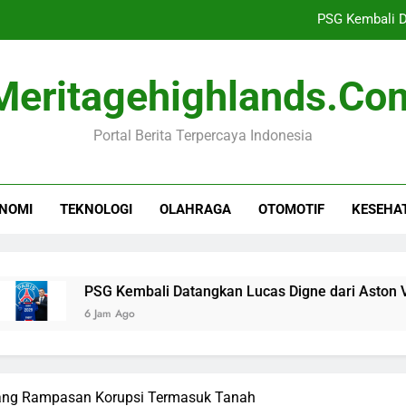
PSG Kembali D
Menhut Utilisasi Water
Meritagehighlands.co
Jurnalis Televisi
Portal Berita Terpercaya Indonesia
DPO Penembakan Tembagapura K
PSG Kembali D
NOMI
TEKNOLOGI
OLAHRAGA
OTOMOTIF
KESEHA
Menhut Utilisasi Water
Jurnalis Televisi
PSG Kembali Datangkan Lucas Digne dari Aston Villa
6 Jam Ago
rang Rampasan Korupsi Termasuk Tanah