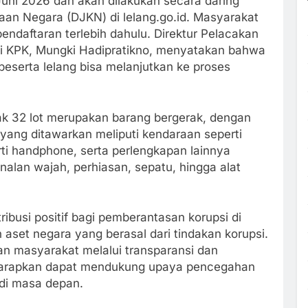
 Juni 2026 dan akan dilakukan secara daring
yaan Negara (DJKN) di lelang.go.id. Masyarakat
ndaftaran terlebih dahulu. Direktur Pelacakan
si KPK, Mungki Hadipratikno, menyatakan bahwa
peserta lelang bisa melanjutkan ke proses
nyak 32 lot merupakan barang bergerak, dengan
ng yang ditawarkan meliputi kendaraan seperti
rti handphone, serta perlengkapan lainnya
nalan wajah, perhiasan, sepatu, hingga alat
ibusi positif bagi pemberantasan korupsi di
aset negara yang berasal dari tindakan korupsi.
 masyarakat melalui transparansi dan
diharapkan dapat mendukung upaya pencegahan
 di masa depan.