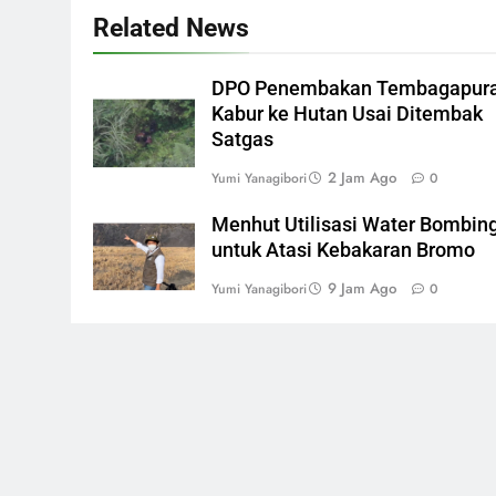
Related News
DPO Penembakan Tembagapur
Kabur ke Hutan Usai Ditembak
Satgas
2 Jam Ago
Yumi Yanagibori
0
Menhut Utilisasi Water Bombin
untuk Atasi Kebakaran Bromo
9 Jam Ago
Yumi Yanagibori
0