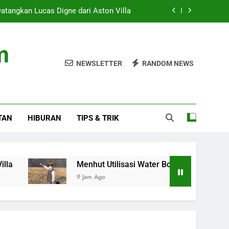
atangkan Lucas Digne dari Aston Villa
 Bombing untuk Atasi Kebakaran Bromo
m
 Diimbau Jaga Marwah di HUT ke-28 IJTI
NEWSLETTER
RANDOM NEWS
abur ke Hutan Usai Ditembak Satgas
atangkan Lucas Digne dari Aston Villa
TAN
HIBURAN
TIPS & TRIK
 Bombing untuk Atasi Kebakaran Bromo
 Diimbau Jaga Marwah di HUT ke-28 IJTI
Menhut Utilisasi Water Bombing untuk Atasi Kebaka
9 Jam Ago