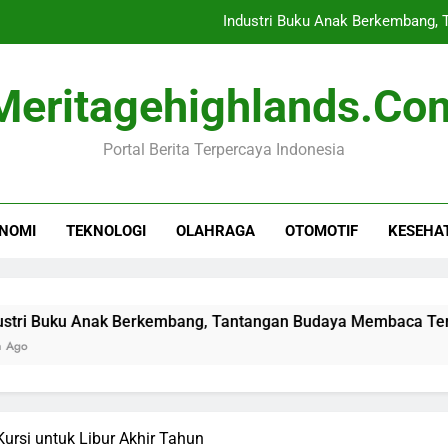
Industri Buku Anak Berkembang,
Persebaya Raih Juara Piala
Meritagehighlands.co
10 Tahun UU Disabil
Portal Berita Terpercaya Indonesia
Idgitaf Luncurkan 5 Lag
Industri Buku Anak Berkembang,
NOMI
TEKNOLOGI
OLAHRAGA
OTOMOTIF
KESEHA
Persebaya Raih Juara Piala
10 Tahun UU Disabil
ku Anak Berkembang, Tantangan Budaya Membaca Terus Ada
ursi untuk Libur Akhir Tahun