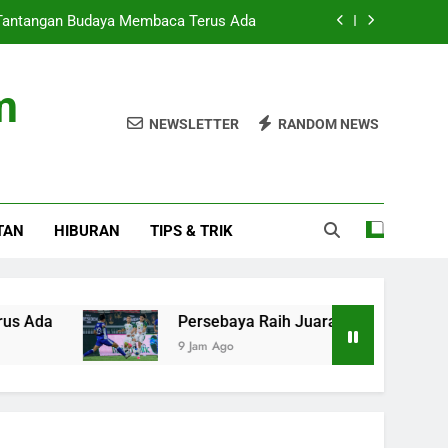
 Tantangan Budaya Membaca Terus Ada
 Presiden 2026 Setelah Menang Penalti
m
itas: Fokus pada Hasil, Bukan Regulasi
NEWSLETTER
RANDOM NEWS
u Baru di Home Sweet Loan The Musical
 Tantangan Budaya Membaca Terus Ada
TAN
HIBURAN
TIPS & TRIK
 Presiden 2026 Setelah Menang Penalti
itas: Fokus pada Hasil, Bukan Regulasi
Persebaya Raih Juara Piala Presiden 2026 Se
9 Jam Ago