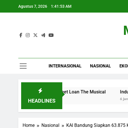
Skip
Agustus 7, 2026
1:41:54 AM
to
content
INTERNASIONAL
NASIONAL
EKO
Lagu Baru di Home Sweet Loan The Musical
Industri Bu
6 Jam Ago
HEADLINES
Home
Nasional
KAI Bandung Siapkan 63.875 K