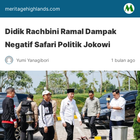
meritagehighlands.com
Didik Rachbini Ramal Dampak
Negatif Safari Politik Jokowi
Yumi Yanagibori
1 bulan ago