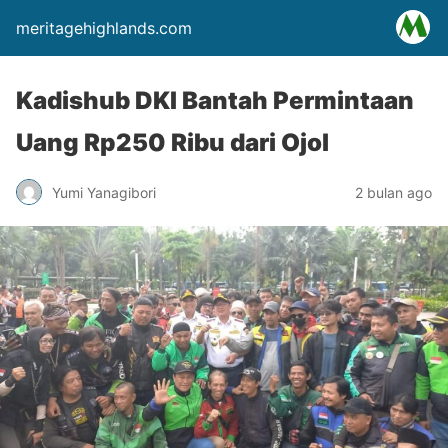
meritagehighlands.com
Kadishub DKI Bantah Permintaan
Uang Rp250 Ribu dari Ojol
Yumi Yanagibori
2 bulan ago