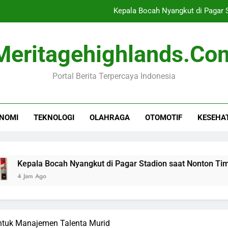
Kepala Bocah Nyangkut di Pagar 
Krisis Mig
Meritagehighlands.co
Febrio Adiono Tegaskan
Portal Berita Terpercaya Indonesia
Gamifikasi Sebagai Ala
Kepala Bocah Nyangkut di Pagar 
NOMI
TEKNOLOGI
OLAHRAGA
OTOMOTIF
KESEHA
Krisis Mig
Febrio Adiono Tegaskan
a Bocah Nyangkut di Pagar Stadion saat Nonton Timnas Indon
go
untuk Manajemen Talenta Murid