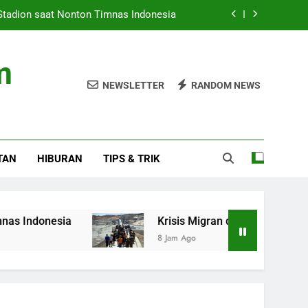
Stadion saat Nonton Timnas Indonesia
ran di Ceuta: Spanyol Siap Sanksi Italia
m
 Posisi Sebagai Pegawai, Bukan Jaksa
NEWSLETTER
RANDOM NEWS
t Promosi Produk Kreatif dan Wisata RI
Stadion saat Nonton Timnas Indonesia
TAN
HIBURAN
TIPS & TRIK
ran di Ceuta: Spanyol Siap Sanksi Italia
 Posisi Sebagai Pegawai, Bukan Jaksa
esia
Krisis Migran di Ceuta: Spanyol Siap Sanks
8 Jam Ago