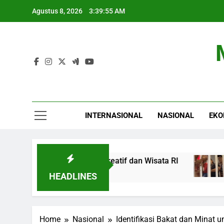
Skip
Agustus 8, 2026
3:39:56 AM
to
content
INTERNASIONAL
NASIONAL
EKO
t Promosi Produk Kreatif dan Wisata RI
Kepal
4 Jam A
HEADLINES
Home
Nasional
Identifikasi Bakat dan Minat 