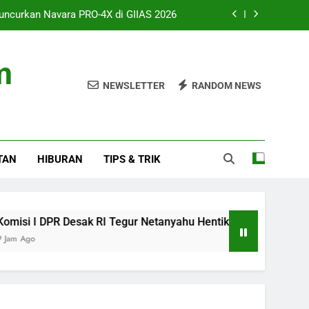
uncurkan Navara PRO-4X di GIIAS 2026
gur Netanyahu Hentikan Serangan Gaza
m
ah 8 Jam atau Deep Sleep yang Utama?
NEWSLETTER
RANDOM NEWS
 Studio, AAP Rocky Ungkap Album Baru
uncurkan Navara PRO-4X di GIIAS 2026
TAN
HIBURAN
TIPS & TRIK
gur Netanyahu Hentikan Serangan Gaza
ah 8 Jam atau Deep Sleep yang Utama?
R Desak RI Tegur Netanyahu Hentikan Serangan Gaza