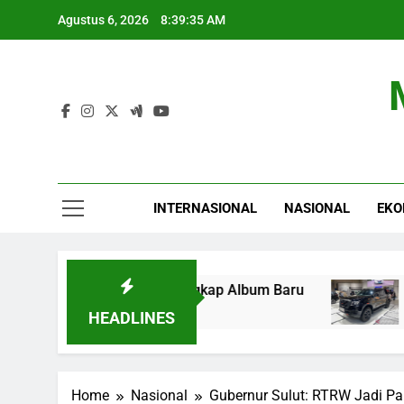
Skip
Agustus 6, 2026
8:39:36 AM
to
content
INTERNASIONAL
NASIONAL
EKO
dio, AAP Rocky Ungkap Album Baru
Nissan Lu
6 Jam Ago
HEADLINES
Home
Nasional
Gubernur Sulut: RTRW Jadi 