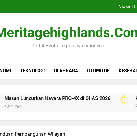
Nissan L
Komisi I DPR Desak RI Te
Meritagehighlands.co
Tren Tidur Sehat: Apak
Portal Berita Terpercaya Indonesia
Rihanna Kembali ke
Nissan L
NOMI
TEKNOLOGI
OLAHRAGA
OTOMOTIF
KESEHA
Komisi I DPR Desak RI Te
Tren Tidur Sehat: Apak
ncurkan Navara PRO-4X di GIIAS 2026
Komisi I DP
9 Jam Ago
Panduan Pembangunan Wilayah