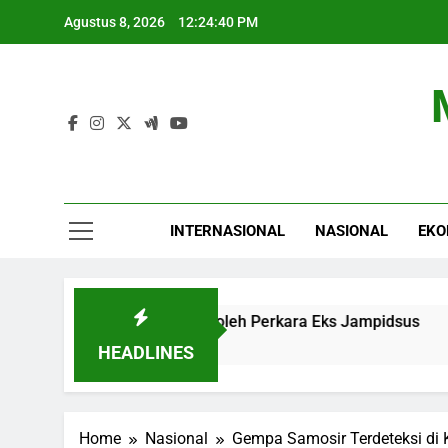
Skip
Agustus 8, 2026
12:24:41 PM
to
content
INTERNASIONAL
NASIONAL
EKO
 Supremasi Hukum oleh Perkara Eks Jampidsus
Waspada!
6 Jam Ago
HEADLINES
Home
Nasional
Gempa Samosir Terdeteksi di