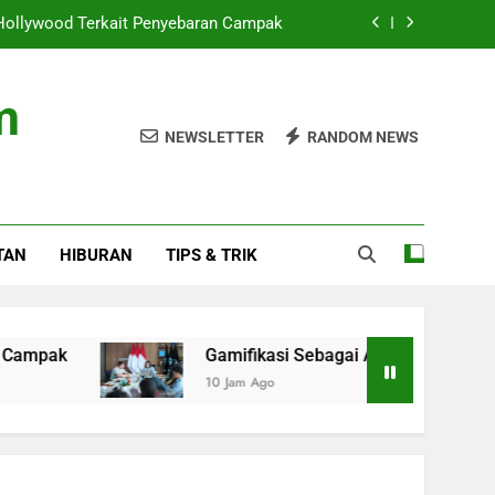
 Hollywood Terkait Penyebaran Campak
t Promosi Produk Kreatif dan Wisata RI
m
Stadion saat Nonton Timnas Indonesia
NEWSLETTER
RANDOM NEWS
si Hukum oleh Perkara Eks Jampidsus
 Hollywood Terkait Penyebaran Campak
TAN
HIBURAN
TIPS & TRIK
t Promosi Produk Kreatif dan Wisata RI
Stadion saat Nonton Timnas Indonesia
Gamifikasi Sebagai Alat Promosi Produk Kreatif
10 Jam Ago