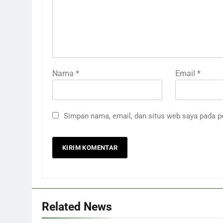
Nama
*
Email
*
Simpan nama, email, dan situs web saya pada p
Related News