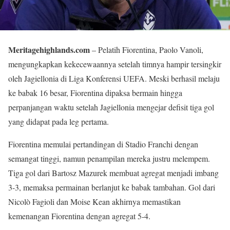
Meritagehighlands.com
– Pelatih Fiorentina, Paolo Vanoli,
mengungkapkan kekecewaannya setelah timnya hampir tersingkir
oleh Jagiellonia di Liga Konferensi UEFA. Meski berhasil melaju
ke babak 16 besar, Fiorentina dipaksa bermain hingga
perpanjangan waktu setelah Jagiellonia mengejar defisit tiga gol
yang didapat pada leg pertama.
Fiorentina memulai pertandingan di Stadio Franchi dengan
semangat tinggi, namun penampilan mereka justru melempem.
Tiga gol dari Bartosz Mazurek membuat agregat menjadi imbang
3-3, memaksa permainan berlanjut ke babak tambahan. Gol dari
Nicolò Fagioli dan Moise Kean akhirnya memastikan
kemenangan Fiorentina dengan agregat 5-4.