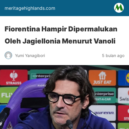
meritagehighlands.com
Fiorentina Hampir Dipermalukan
Oleh Jagiellonia Menurut Vanoli
Yumi Yanagibori
5 bulan ago