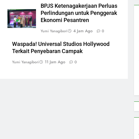
BPJS Ketenagakerjaan Perluas
Perlindungan untuk Penggerak
Ekonomi Pesantren
4 Jam Ago
Yumi Yanagibori
0
Waspada! Universal Studios Hollywood
Terkait Penyebaran Campak
11 Jam Ago
Yumi Yanagibori
0