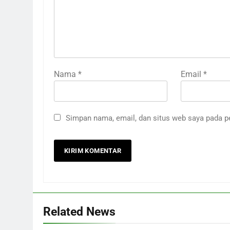
Nama
*
Email
*
Simpan nama, email, dan situs web saya pada p
Related News