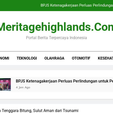
BPJS Ketenagakerjaan Perluas Perlindung
Ujian Penting Tegakkan Suprema
Meritagehighlands.co
Waspada! Universal Studios
Portal Berita Terpercaya Indonesia
Cuaca Indonesia Minggu 9 Agustus 202
BPJS Ketenagakerjaan Perluas Perlindung
NOMI
TEKNOLOGI
OLAHRAGA
OTOMOTIF
KESEHA
Ujian Penting Tegakkan Suprema
Waspada! Universal Studios
PJS Ketenagakerjaan Perluas Perlindungan untuk Penggerak
 Jam Ago
Tenggara Bitung, Sulut Aman dari Tsunami