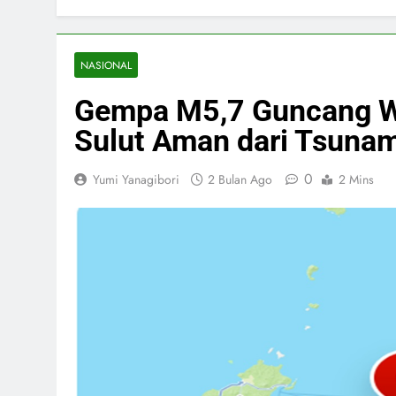
NASIONAL
Gempa M5,7 Guncang Wi
Sulut Aman dari Tsunam
0
Yumi Yanagibori
2 Bulan Ago
2 Mins