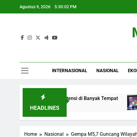
Skip
Agustus 9, 2026
5:30:03 PM
to
content
INTERNASIONAL
NASIONAL
EKO
s 2026: Hujan Berpotensi di Banyak Tempat
B
4
HEADLINES
Home
Nasional
Gempa M5,7 Guncang Wilayah 