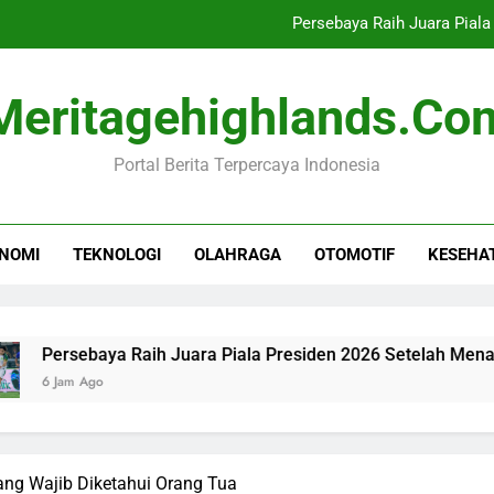
Persebaya Raih Juara Piala
10 Tahun UU Disabil
Meritagehighlands.co
Toyota Optimis Ekspor Men
Portal Berita Terpercaya Indonesia
Industri Buku Anak Berkembang,
Persebaya Raih Juara Piala
NOMI
TEKNOLOGI
OLAHRAGA
OTOMOTIF
KESEHA
10 Tahun UU Disabil
Toyota Optimis Ekspor Men
ebaya Raih Juara Piala Presiden 2026 Setelah Menang Penalti
Ago
ng Wajib Diketahui Orang Tua