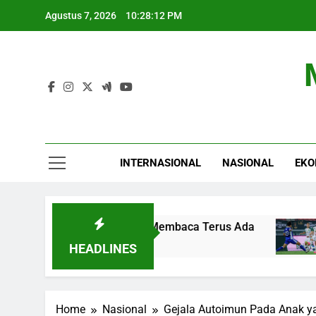
Skip
Agustus 7, 2026
10:28:13 PM
to
content
INTERNASIONAL
NASIONAL
EKO
, Tantangan Budaya Membaca Terus Ada
Pers
6 Jam 
HEADLINES
Home
Nasional
Gejala Autoimun Pada Anak ya