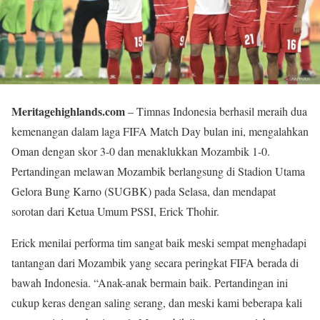
Meritagehighlands.com
– Timnas Indonesia berhasil meraih dua
kemenangan dalam laga FIFA Match Day bulan ini, mengalahkan
Oman dengan skor 3-0 dan menaklukkan Mozambik 1-0.
Pertandingan melawan Mozambik berlangsung di Stadion Utama
Gelora Bung Karno (SUGBK) pada Selasa, dan mendapat
sorotan dari Ketua Umum PSSI, Erick Thohir.
Erick menilai performa tim sangat baik meski sempat menghadapi
tantangan dari Mozambik yang secara peringkat FIFA berada di
bawah Indonesia. “Anak-anak bermain baik. Pertandingan ini
cukup keras dengan saling serang, dan meski kami beberapa kali