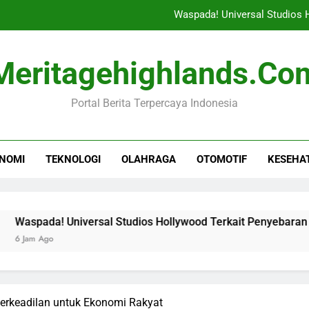
Waspada! Universal Studios
Gamifikasi Sebagai Ala
Meritagehighlands.co
Kepala Bocah Nyangkut di Pagar 
Portal Berita Terpercaya Indonesia
Ujian Penting Tegakkan Suprema
Waspada! Universal Studios
NOMI
TEKNOLOGI
OLAHRAGA
OTOMOTIF
KESEHA
Gamifikasi Sebagai Ala
Kepala Bocah Nyangkut di Pagar 
! Universal Studios Hollywood Terkait Penyebaran Campak
erkeadilan untuk Ekonomi Rakyat