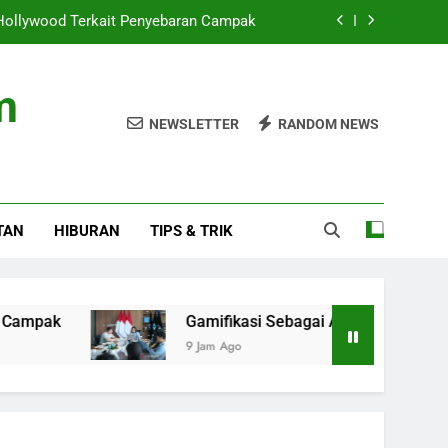
 Hollywood Terkait Penyebaran Campak
t Promosi Produk Kreatif dan Wisata RI
m
Stadion saat Nonton Timnas Indonesia
NEWSLETTER
RANDOM NEWS
si Hukum oleh Perkara Eks Jampidsus
 Hollywood Terkait Penyebaran Campak
TAN
HIBURAN
TIPS & TRIK
t Promosi Produk Kreatif dan Wisata RI
Stadion saat Nonton Timnas Indonesia
Gamifikasi Sebagai Alat Promosi Produk Kreatif
9 Jam Ago