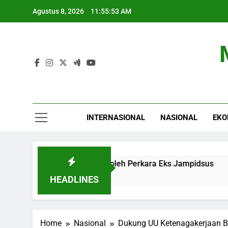
Skip
Agustus 8, 2026
11:55:54 AM
to
content
INTERNASIONAL
NASIONAL
EKO
 Supremasi Hukum oleh Perkara Eks Jampidsus
Waspada
6 Jam Ago
HEADLINES
Home
Nasional
Dukung UU Ketenagakerjaan B