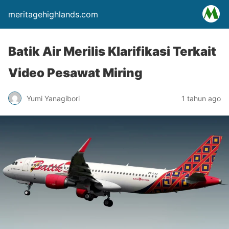
meritagehighlands.com
Batik Air Merilis Klarifikasi Terkait
Video Pesawat Miring
Yumi Yanagibori
1 tahun ago