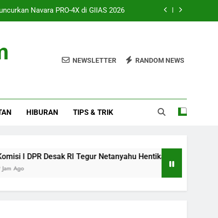
uncurkan Navara PRO-4X di GIIAS 2026
gur Netanyahu Hentikan Serangan Gaza
m
ah 8 Jam atau Deep Sleep yang Utama?
NEWSLETTER
RANDOM NEWS
 Studio, AAP Rocky Ungkap Album Baru
uncurkan Navara PRO-4X di GIIAS 2026
TAN
HIBURAN
TIPS & TRIK
gur Netanyahu Hentikan Serangan Gaza
ah 8 Jam atau Deep Sleep yang Utama?
R Desak RI Tegur Netanyahu Hentikan Serangan Gaza