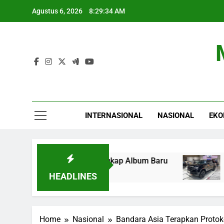
Skip
Agustus 6, 2026
8:29:35 AM
to
content
INTERNASIONAL
NASIONAL
EKO
dio, AAP Rocky Ungkap Album Baru
Nissan Lu
6 Jam Ago
HEADLINES
Home
Nasional
Bandara Asia Terapkan Protoko