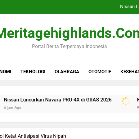
Nissan L
Komisi I DPR Desak RI Te
Meritagehighlands.co
Tren Tidur Sehat: Apak
Portal Berita Terpercaya Indonesia
Rihanna Kembali ke
Nissan L
NOMI
TEKNOLOGI
OLAHRAGA
OTOMOTIF
KESEHA
Komisi I DPR Desak RI Te
Tren Tidur Sehat: Apak
ncurkan Navara PRO-4X di GIIAS 2026
Komisi I DP
9 Jam Ago
l Ketat Antisipasi Virus Nipah