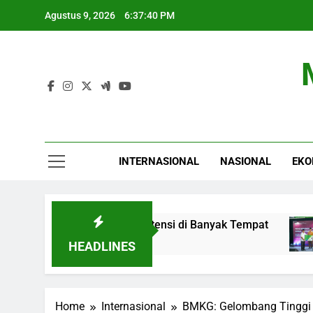
Skip
Agustus 9, 2026
6:37:41 PM
to
content
INTERNASIONAL
NASIONAL
EKO
 2026: Hujan Berpotensi di Banyak Tempat
BP
5 J
HEADLINES
Home
Internasional
BMKG: Gelombang Tinggi 