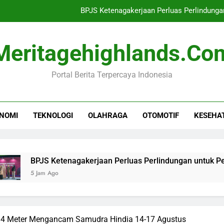
BPJS Ketenagakerjaan Perluas Perlindung
Ujian Penting Tegakkan Suprema
Meritagehighlands.co
Waspada! Universal Studios
Portal Berita Terpercaya Indonesia
Cuaca Indonesia Minggu 9 Agustus 202
BPJS Ketenagakerjaan Perluas Perlindung
NOMI
TEKNOLOGI
OLAHRAGA
OTOMOTIF
KESEHA
Ujian Penting Tegakkan Suprema
Waspada! Universal Studios
JS Ketenagakerjaan Perluas Perlindungan untuk Penggerak E
am Ago
4 Meter Mengancam Samudra Hindia 14-17 Agustus