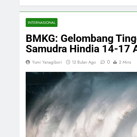
INTERNASIONAL
BMKG: Gelombang Ting
Samudra Hindia 14-17 
0
Yumi Yanagibori
12 Bulan Ago
2 Mins