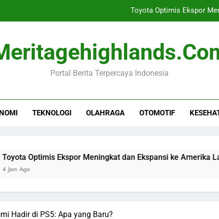
Toyota Optimis Ekspor Men
Rihanna Kembali ke
Meritagehighlands.co
Nissan L
Portal Berita Terpercaya Indonesia
10 Tahun UU Disabil
Toyota Optimis Ekspor Men
NOMI
TEKNOLOGI
OLAHRAGA
OTOMOTIF
KESEHA
Rihanna Kembali ke
Nissan L
imis Ekspor Meningkat dan Ekspansi ke Amerika Latin
esmi Hadir di PS5: Apa yang Baru?