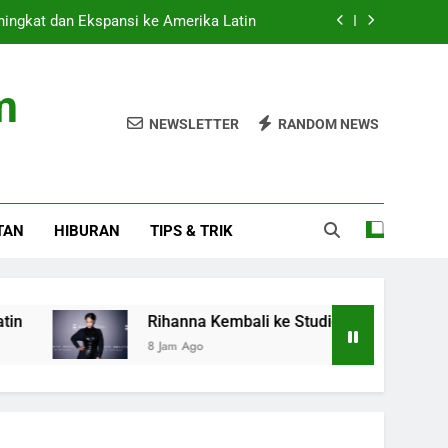
ingkat dan Ekspansi ke Amerika Latin
 Studio, AAP Rocky Ungkap Album Baru
m
uncurkan Navara PRO-4X di GIIAS 2026
NEWSLETTER
RANDOM NEWS
itas: Fokus pada Hasil, Bukan Regulasi
ingkat dan Ekspansi ke Amerika Latin
TAN
HIBURAN
TIPS & TRIK
 Studio, AAP Rocky Ungkap Album Baru
uncurkan Navara PRO-4X di GIIAS 2026
Rihanna Kembali ke Studio, AAP Rocky Ungkap Albu
8 Jam Ago