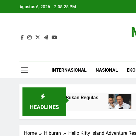
Skip
Agustus 6, 2026
2:08:26 PM
to
content
INTERNASIONAL
NASIONAL
EKO
 Fokus pada Hasil, Bukan Regulasi
Toyota Opt
4 Jam Ago
HEADLINES
Home
Hiburan
Hello Kitty Island Adventure R