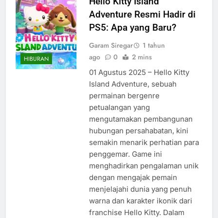
Hello Kitty Island
Adventure Resmi Hadir di
PS5: Apa yang Baru?
Garam Siregar
1 tahun
ago
0
2 mins
HIBURAN
01 Agustus 2025 – Hello Kitty
Island Adventure, sebuah
permainan bergenre
petualangan yang
mengutamakan pembangunan
hubungan persahabatan, kini
semakin menarik perhatian para
penggemar. Game ini
menghadirkan pengalaman unik
dengan mengajak pemain
menjelajahi dunia yang penuh
warna dan karakter ikonik dari
franchise Hello Kitty. Dalam