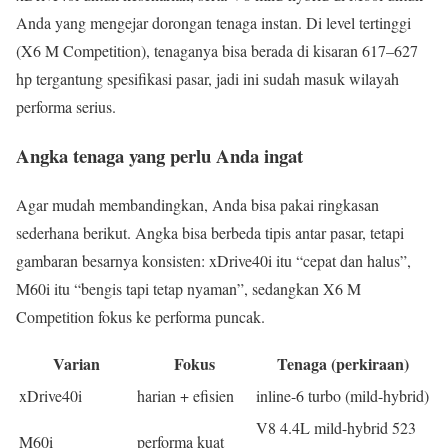
Anda yang mengejar dorongan tenaga instan. Di level tertinggi
(X6 M Competition), tenaganya bisa berada di kisaran 617–627
hp tergantung spesifikasi pasar, jadi ini sudah masuk wilayah
performa serius.
Angka tenaga yang perlu Anda ingat
Agar mudah membandingkan, Anda bisa pakai ringkasan
sederhana berikut. Angka bisa berbeda tipis antar pasar, tetapi
gambaran besarnya konsisten: xDrive40i itu “cepat dan halus”,
M60i itu “bengis tapi tetap nyaman”, sedangkan X6 M
Competition fokus ke performa puncak.
Varian
Fokus
Tenaga (perkiraan)
xDrive40i
harian + efisien
inline-6 turbo (mild-hybrid)
V8 4.4L mild-hybrid 523
M60i
performa kuat