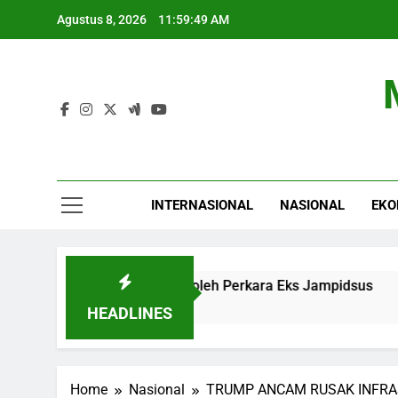
Skip
Agustus 8, 2026
11:59:50 AM
to
content
INTERNASIONAL
NASIONAL
EKO
 Supremasi Hukum oleh Perkara Eks Jampidsus
Waspada!
6 Jam Ago
HEADLINES
Home
Nasional
TRUMP ANCAM RUSAK INFRAS