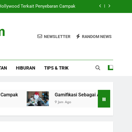
 Hollywood Terkait Penyebaran Campak
t Promosi Produk Kreatif dan Wisata RI
m
Stadion saat Nonton Timnas Indonesia
NEWSLETTER
RANDOM NEWS
si Hukum oleh Perkara Eks Jampidsus
 Hollywood Terkait Penyebaran Campak
TAN
HIBURAN
TIPS & TRIK
t Promosi Produk Kreatif dan Wisata RI
Stadion saat Nonton Timnas Indonesia
Gamifikasi Sebagai Alat Promosi Produk Kreatif
9 Jam Ago