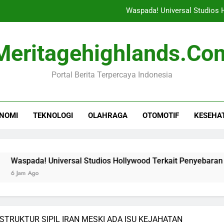
Waspada! Universal Studios
Gamifikasi Sebagai Ala
Meritagehighlands.co
Kepala Bocah Nyangkut di Pagar 
Portal Berita Terpercaya Indonesia
Ujian Penting Tegakkan Suprema
Waspada! Universal Studios
NOMI
TEKNOLOGI
OLAHRAGA
OTOMOTIF
KESEHA
Gamifikasi Sebagai Ala
Kepala Bocah Nyangkut di Pagar 
 Universal Studios Hollywood Terkait Penyebaran Campak
TRUKTUR SIPIL IRAN MESKI ADA ISU KEJAHATAN