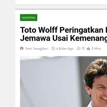
NASIONAL
Toto Wolff Peringatkan
Jemawa Usai Kemenan
0
Yumi Yanagibori
4 Bulan Ago
2 Mins