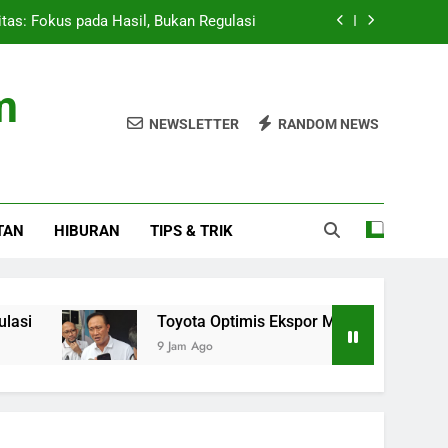
itas: Fokus pada Hasil, Bukan Regulasi
ingkat dan Ekspansi ke Amerika Latin
m
 Studio, AAP Rocky Ungkap Album Baru
NEWSLETTER
RANDOM NEWS
 Presiden 2026 Setelah Menang Penalti
itas: Fokus pada Hasil, Bukan Regulasi
TAN
HIBURAN
TIPS & TRIK
ingkat dan Ekspansi ke Amerika Latin
 Studio, AAP Rocky Ungkap Album Baru
Toyota Optimis Ekspor Meningkat dan Ekspansi ke A
9 Jam Ago