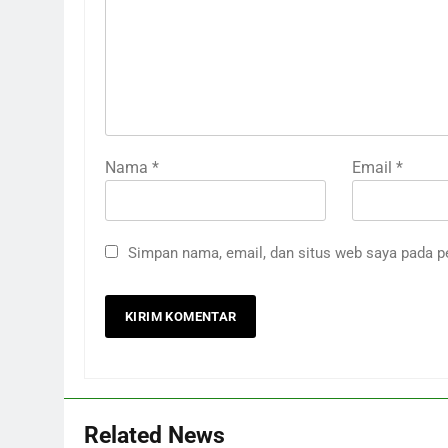
Nama
*
Email
*
Simpan nama, email, dan situs web saya pada p
Related News