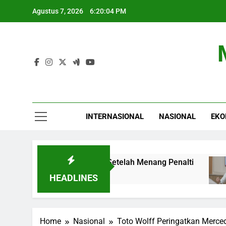
Skip
Agustus 7, 2026
6:20:05 PM
to
content
INTERNASIONAL
NASIONAL
EKO
la Presiden 2026 Setelah Menang Penalti
10 
5 Ja
HEADLINES
Home
Nasional
Toto Wolff Peringatkan Merc