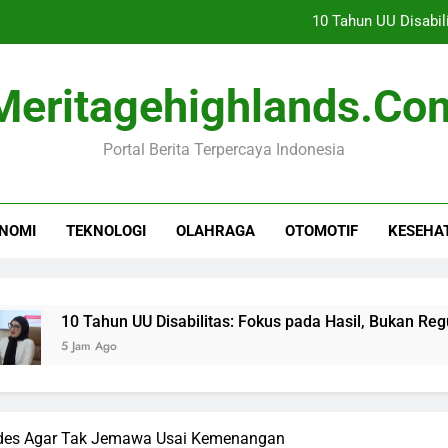
10 Tahun UU Disabil
Toyota Optimis Ekspor Men
Meritagehighlands.co
Rihanna Kembali ke
Portal Berita Terpercaya Indonesia
Persebaya Raih Juara Piala
10 Tahun UU Disabil
NOMI
TEKNOLOGI
OLAHRAGA
OTOMOTIF
KESEHA
Toyota Optimis Ekspor Men
Rihanna Kembali ke
Tahun UU Disabilitas: Fokus pada Hasil, Bukan Regulasi
m Ago
edes Agar Tak Jemawa Usai Kemenangan