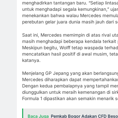
menghadirkan tantangan baru. “Setiap lintas
untuk menghadapi segala kemungkinan,” ujar
menekankan bahwa walau Mercedes memulai
perebutan gelar juara dunia masih jauh dari s
Saat ini, Mercedes memimpin di atas rival ut
masih menghadapi beberapa kendala terkait
Meskipun begitu, Wolff tetap waspada terhad
mencatatkan hasil positif di awal musim, tet
katanya.
Menjelang GP Jepang yang akan berlangsung
Mercedes diharapkan dapat mempertahankan 
Dengan kedua pembalapnya yang tampil meng
diunggulkan untuk meraih kemenangan di sirk
Formula 1 dipastikan akan semakin menarik s
Baca Juga
Pemkab Bogor Adakan CFD Besok 