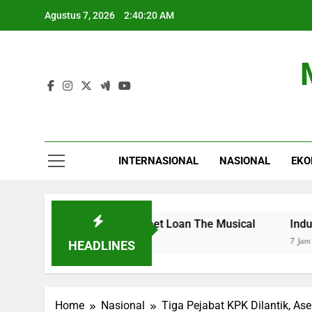
Skip
Agustus 7, 2026
2:40:21 AM
to
content
INTERNASIONAL
NASIONAL
EKO
u Baru di Home Sweet Loan The Musical
Industri Buku 
7 Jam Ago
HEADLINES
Home
Nasional
Tiga Pejabat KPK Dilantik, As