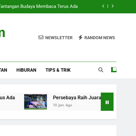
 Tantangan Budaya Membaca Terus Ada
 Presiden 2026 Setelah Menang Penalti
m
itas: Fokus pada Hasil, Bukan Regulasi
NEWSLETTER
RANDOM NEWS
u Baru di Home Sweet Loan The Musical
 Tantangan Budaya Membaca Terus Ada
TAN
HIBURAN
TIPS & TRIK
 Presiden 2026 Setelah Menang Penalti
itas: Fokus pada Hasil, Bukan Regulasi
Persebaya Raih Juara Piala Presiden 2026 Setel
10 Jam Ago