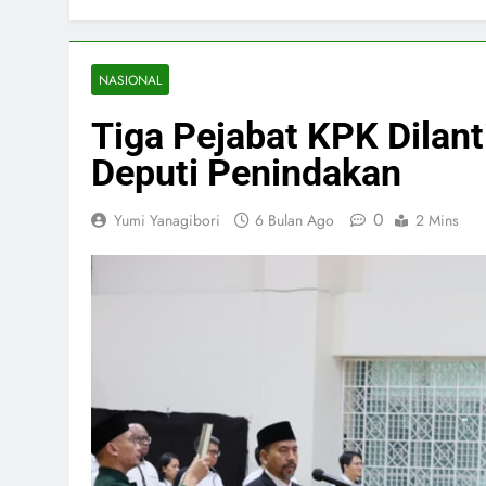
NASIONAL
Tiga Pejabat KPK Dilant
Deputi Penindakan
0
Yumi Yanagibori
6 Bulan Ago
2 Mins