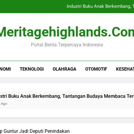
Industri Buku Anak Berkembang,
Persebaya Raih Juara Piala
Meritagehighlands.co
10 Tahun UU Disabil
Portal Berita Terpercaya Indonesia
Idgitaf Luncurkan 5 Lag
Industri Buku Anak Berkembang,
NOMI
TEKNOLOGI
OLAHRAGA
OTOMOTIF
KESEHA
Persebaya Raih Juara Piala
10 Tahun UU Disabil
Anak Berkembang, Tantangan Budaya Membaca Terus Ada
ep Guntur Jadi Deputi Penindakan