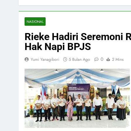
NASIONAL
Rieke Hadiri Seremoni 
Hak Napi BPJS
0
Yumi Yanagibori
5 Bulan Ago
2 Mins