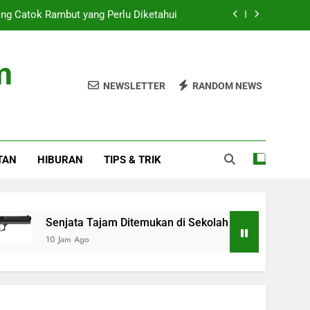
ng Catok Rambut yang Perlu Diketahui
ukan di Sekolah Jaksel, Pemilik Tewas
m
en Usai Penyelidikan Senjata Sekolah
NEWSLETTER
RANDOM NEWS
 Posisi Sebagai Pegawai, Bukan Jaksa
ng Catok Rambut yang Perlu Diketahui
TAN
HIBURAN
TIPS & TRIK
ukan di Sekolah Jaksel, Pemilik Tewas
en Usai Penyelidikan Senjata Sekolah
Senjata Tajam Ditemukan di Sekolah Jaksel, Pemilik Tewas
10 Jam Ago