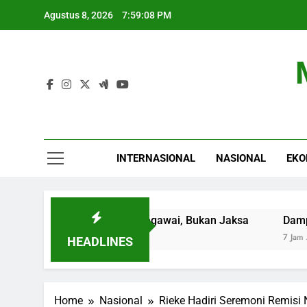
Skip
Agustus 8, 2026
7:59:09 PM
to
content
INTERNASIONAL
NASIONAL
EKO
an Posisi Sebagai Pegawai, Bukan Jaksa
Dampak Negati
7 Jam Ago
HEADLINES
Home
Nasional
Rieke Hadiri Seremoni Remisi