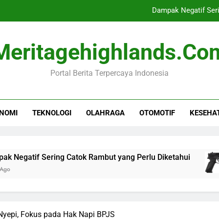
Dampak Negatif Seri
Senjata Tajam Ditem
Meritagehighlands.co
Polisi Temukan Dokum
Portal Berita Terpercaya Indonesia
Febrio Adiono Tegaskan
Dampak Negatif Seri
NOMI
TEKNOLOGI
OLAHRAGA
OTOMOTIF
KESEHA
Senjata Tajam Ditem
Polisi Temukan Dokum
f Sering Catok Rambut yang Perlu Diketahui
 Nyepi, Fokus pada Hak Napi BPJS