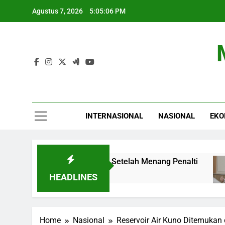
Skip
Agustus 7, 2026
5:05:07 PM
to
content
INTERNASIONAL
NASIONAL
EKO
Piala Presiden 2026 Setelah Menang Penalti
1
4
HEADLINES
Home
Nasional
Reservoir Air Kuno Ditemukan 