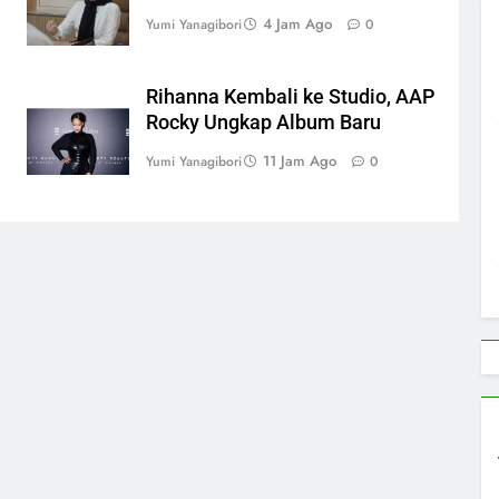
4 Jam Ago
Yumi Yanagibori
0
Rihanna Kembali ke Studio, AAP
Rocky Ungkap Album Baru
11 Jam Ago
Yumi Yanagibori
0