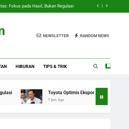
itas: Fokus pada Hasil, Bukan Regulasi
ingkat dan Ekspansi ke Amerika Latin
m
 Studio, AAP Rocky Ungkap Album Baru
NEWSLETTER
RANDOM NEWS
 Presiden 2026 Setelah Menang Penalti
itas: Fokus pada Hasil, Bukan Regulasi
TAN
HIBURAN
TIPS & TRIK
ingkat dan Ekspansi ke Amerika Latin
 Studio, AAP Rocky Ungkap Album Baru
Toyota Optimis Ekspor Meningkat dan Ekspansi ke
7 Jam Ago