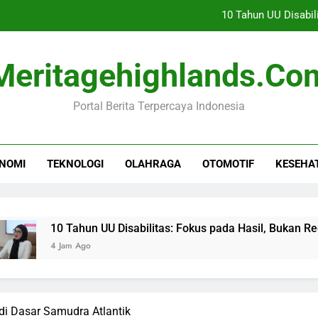
10 Tahun UU Disabil
Toyota Optimis Ekspor Men
Meritagehighlands.co
Rihanna Kembali ke
Portal Berita Terpercaya Indonesia
Persebaya Raih Juara Piala
10 Tahun UU Disabil
NOMI
TEKNOLOGI
OLAHRAGA
OTOMOTIF
KESEHA
Toyota Optimis Ekspor Men
Rihanna Kembali ke
0 Tahun UU Disabilitas: Fokus pada Hasil, Bukan Regulasi
 Jam Ago
di Dasar Samudra Atlantik