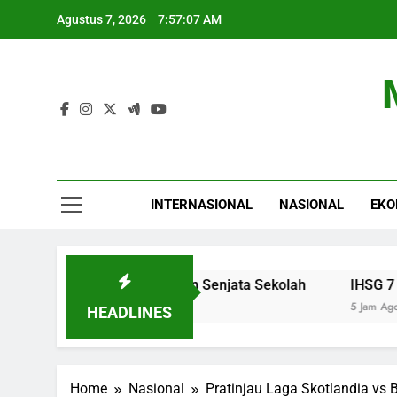
Skip
Agustus 7, 2026
7:57:08 AM
to
content
INTERNASIONAL
NASIONAL
EKO
 Usai Penyelidikan Senjata Sekolah
IHSG 7 Agustus 20
5 Jam Ago
HEADLINES
Home
Nasional
Pratinjau Laga Skotlandia vs 