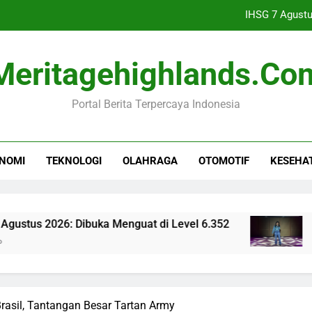
IHSG 7 Agustu
Idgitaf Luncurkan 5 Lag
Meritagehighlands.co
Industri Buku Anak Berkembang,
Portal Berita Terpercaya Indonesia
Polisi Temukan Dokum
IHSG 7 Agustu
NOMI
TEKNOLOGI
OLAHRAGA
OTOMOTIF
KESEHA
Idgitaf Luncurkan 5 Lag
Industri Buku Anak Berkembang,
26: Dibuka Menguat di Level 6.352
Idgitaf Lu
9 Jam Ago
Brasil, Tantangan Besar Tartan Army