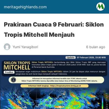
meritagehighlands.com
Prakiraan Cuaca 9 Februari: Siklon
Tropis Mitchell Menjauh
Yumi Yanagibori
6 bulan ago