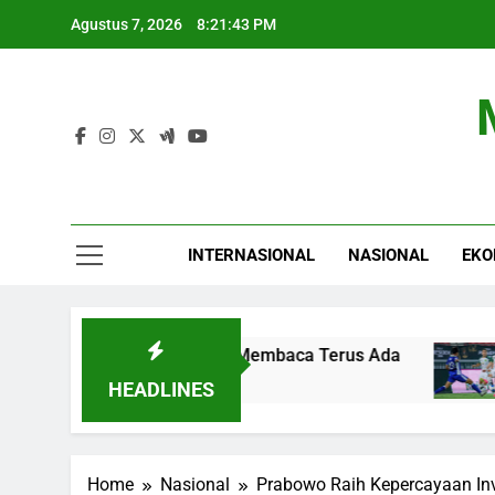
Skip
Agustus 7, 2026
8:21:44 PM
to
content
INTERNASIONAL
NASIONAL
EKO
 Tantangan Budaya Membaca Terus Ada
Perseb
4 Jam A
HEADLINES
Home
Nasional
Prabowo Raih Kepercayaan Inv