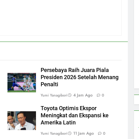
n
Persebaya Raih Juara Piala
Presiden 2026 Setelah Menang
Penalti
4 Jam Ago
Yumi Yanagibori
0
Toyota Optimis Ekspor
Meningkat dan Ekspansi ke
Amerika Latin
11 Jam Ago
Yumi Yanagibori
0