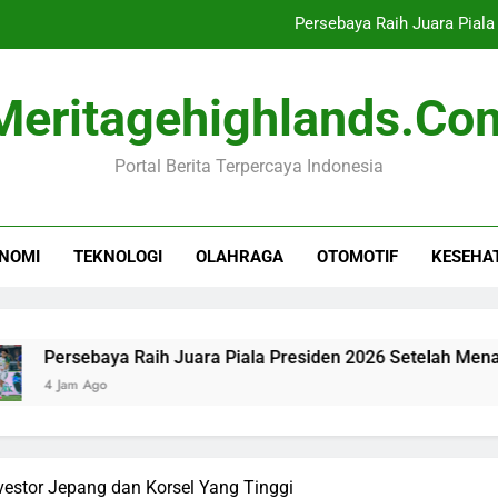
Persebaya Raih Juara Piala
10 Tahun UU Disabil
Meritagehighlands.co
Toyota Optimis Ekspor Men
Portal Berita Terpercaya Indonesia
Industri Buku Anak Berkembang,
Persebaya Raih Juara Piala
NOMI
TEKNOLOGI
OLAHRAGA
OTOMOTIF
KESEHA
10 Tahun UU Disabil
Toyota Optimis Ekspor Men
aya Raih Juara Piala Presiden 2026 Setelah Menang Penalti
go
estor Jepang dan Korsel Yang Tinggi