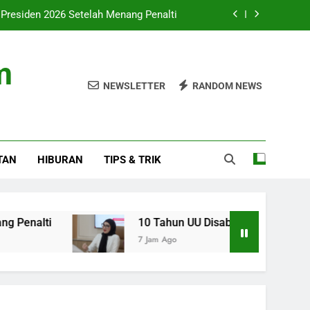
 Presiden 2026 Setelah Menang Penalti
itas: Fokus pada Hasil, Bukan Regulasi
m
ingkat dan Ekspansi ke Amerika Latin
NEWSLETTER
RANDOM NEWS
 Tantangan Budaya Membaca Terus Ada
 Presiden 2026 Setelah Menang Penalti
TAN
HIBURAN
TIPS & TRIK
itas: Fokus pada Hasil, Bukan Regulasi
ingkat dan Ekspansi ke Amerika Latin
10 Tahun UU Disabilitas: Fokus pada Hasil, Bu
7 Jam Ago