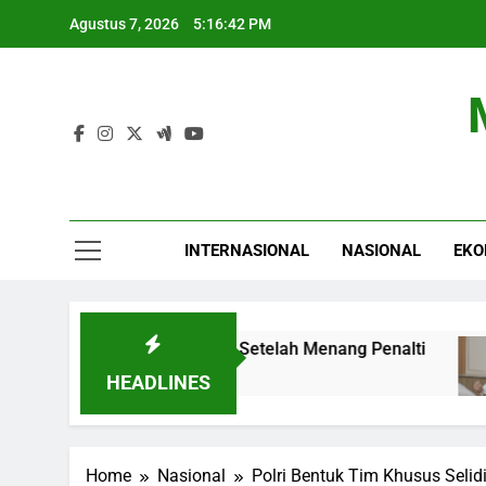
Skip
Agustus 7, 2026
5:16:43 PM
to
content
INTERNASIONAL
NASIONAL
EKO
a Piala Presiden 2026 Setelah Menang Penalti
HEADLINES
Home
Nasional
Polri Bentuk Tim Khusus Selidi