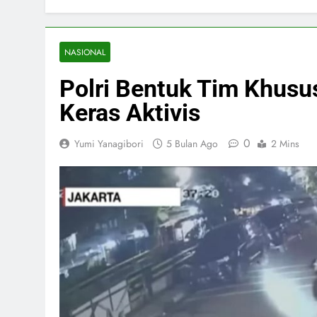
NASIONAL
Polri Bentuk Tim Khusus
Keras Aktivis
0
Yumi Yanagibori
5 Bulan Ago
2 Mins