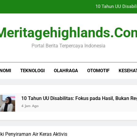
10 Tahun UU Disabil
Toyota Optimis Ekspor Men
Meritagehighlands.co
Rihanna Kembali ke
Portal Berita Terpercaya Indonesia
Persebaya Raih Juara Piala
10 Tahun UU Disabil
NOMI
TEKNOLOGI
OLAHRAGA
OTOMOTIF
KESEHA
Toyota Optimis Ekspor Men
Rihanna Kembali ke
10 Tahun UU Disabilitas: Fokus pada Hasil, Bukan Regulasi
4 Jam Ago
ki Penyiraman Air Keras Aktivis