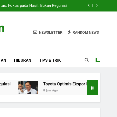
itas: Fokus pada Hasil, Bukan Regulasi
ingkat dan Ekspansi ke Amerika Latin
m
 Studio, AAP Rocky Ungkap Album Baru
NEWSLETTER
RANDOM NEWS
 Presiden 2026 Setelah Menang Penalti
itas: Fokus pada Hasil, Bukan Regulasi
TAN
HIBURAN
TIPS & TRIK
ingkat dan Ekspansi ke Amerika Latin
 Studio, AAP Rocky Ungkap Album Baru
Toyota Optimis Ekspor Meningkat dan Ekspansi
8 Jam Ago