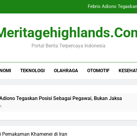
Febrio Adiono Tegaskan
Dampak Negatif Seri
Meritagehighlands.co
Senjata Tajam Ditem
Portal Berita Terpercaya Indonesia
Krisis Mig
Febrio Adiono Tegaskan
NOMI
TEKNOLOGI
OLAHRAGA
OTOMOTIF
KESEHA
Dampak Negatif Seri
Senjata Tajam Ditem
gaskan Posisi Sebagai Pegawai, Bukan Jaksa
Dampak Ne
7 Jam Ago
ri Pemakaman Khamenei di Iran