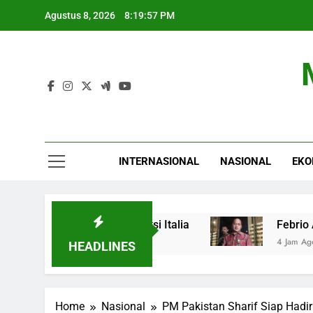
Skip
Agustus 8, 2026
8:19:58 PM
to
content
INTERNASIONAL
NASIONAL
EKO
: Spanyol Siap Sanksi Italia
Febrio Adiono Te
4 Jam Ago
HEADLINES
Home
Nasional
PM Pakistan Sharif Siap Hadi