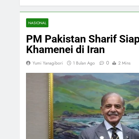
NASIONAL
PM Pakistan Sharif Si
Khamenei di Iran
0
Yumi Yanagibori
1 Bulan Ago
2 Mins