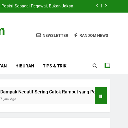
 Posisi Sebagai Pegawai, Bukan Jaksa
ng Catok Rambut yang Perlu Diketahui
m
ukan di Sekolah Jaksel, Pemilik Tewas
NEWSLETTER
RANDOM NEWS
ran di Ceuta: Spanyol Siap Sanksi Italia
 Posisi Sebagai Pegawai, Bukan Jaksa
TAN
HIBURAN
TIPS & TRIK
ng Catok Rambut yang Perlu Diketahui
ukan di Sekolah Jaksel, Pemilik Tewas
gatif Sering Catok Rambut yang Perlu Diketahui