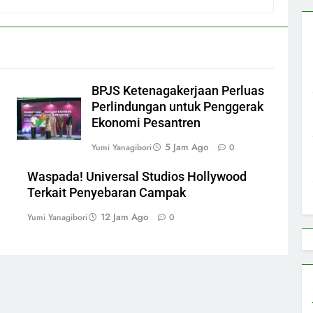
BPJS Ketenagakerjaan Perluas
Perlindungan untuk Penggerak
Ekonomi Pesantren
5 Jam Ago
Yumi Yanagibori
0
Waspada! Universal Studios Hollywood
Terkait Penyebaran Campak
12 Jam Ago
Yumi Yanagibori
0