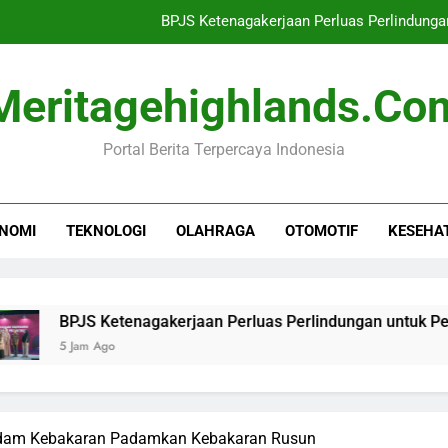
BPJS Ketenagakerjaan Perluas Perlindung
Ujian Penting Tegakkan Suprema
Meritagehighlands.co
Waspada! Universal Studios
Portal Berita Terpercaya Indonesia
Cuaca Indonesia Minggu 9 Agustus 202
BPJS Ketenagakerjaan Perluas Perlindung
NOMI
TEKNOLOGI
OLAHRAGA
OTOMOTIF
KESEHA
Ujian Penting Tegakkan Suprema
Waspada! Universal Studios
S Ketenagakerjaan Perluas Perlindungan untuk Penggerak E
m Ago
adam Kebakaran Padamkan Kebakaran Rusun