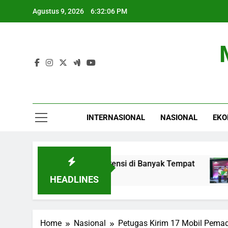
Skip
Agustus 9, 2026
6:32:07 PM
to
content
INTERNASIONAL
NASIONAL
EKO
2026: Hujan Berpotensi di Banyak Tempat
BPJ
5 Ja
HEADLINES
Home
Nasional
Petugas Kirim 17 Mobil Pem