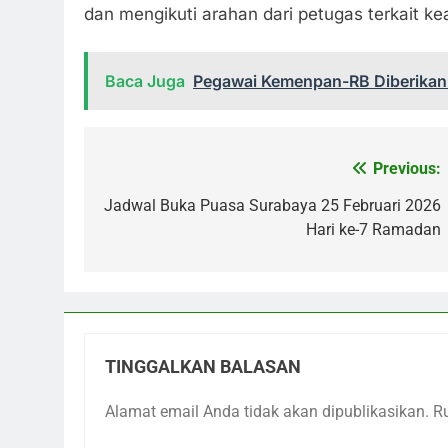
dan mengikuti arahan dari petugas terkait 
Baca Juga
Pegawai Kemenpan-RB Diberikan 
Previous:
Navigasi
pos
Jadwal Buka Puasa Surabaya 25 Februari 2026
Hari ke-7 Ramadan
TINGGALKAN BALASAN
Alamat email Anda tidak akan dipublikasikan.
R