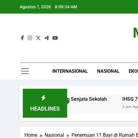
Skip
Agustus 7, 2026
8:09:35 AM
to
content
INTERNASIONAL
NASIONAL
EKO
en Usai Penyelidikan Senjata Sekolah
IHSG 7 Agustus 
5 Jam Ago
HEADLINES
Home
Nasional
Penemuan 11 Bayi di Rumah 