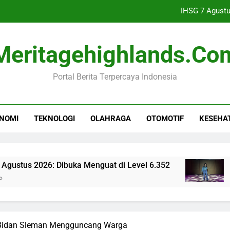
IHSG 7 Agustu
Idgitaf Luncurkan 5 Lag
Meritagehighlands.co
Industri Buku Anak Berkembang,
Portal Berita Terpercaya Indonesia
Polisi Temukan Dokum
IHSG 7 Agustu
NOMI
TEKNOLOGI
OLAHRAGA
OTOMOTIF
KESEHA
Idgitaf Luncurkan 5 Lag
Industri Buku Anak Berkembang,
2026: Dibuka Menguat di Level 6.352
Idgitaf
9 Jam Ago
Bidan Sleman Mengguncang Warga