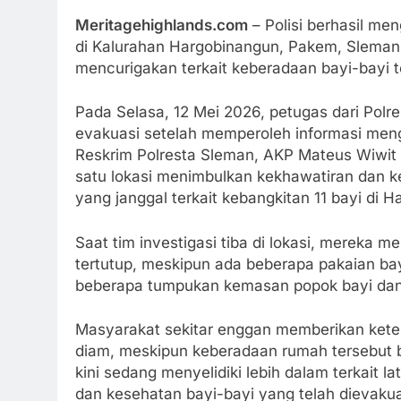
Meritagehighlands.com
– Polisi berhasil men
di Kalurahan Hargobinangun, Pakem, Sleman
mencurigakan terkait keberadaan bayi-bayi te
Pada Selasa, 12 Mei 2026, petugas dari Pol
evakuasi setelah memperoleh informasi meng
Reskrim Polresta Sleman, AKP Mateus Wiwit K
satu lokasi menimbulkan kekhawatiran dan k
yang janggal terkait kebangkitan 11 bayi di 
Saat tim investigasi tiba di lokasi, mereka
tertutup, meskipun ada beberapa pakaian bayi 
beberapa tumpukan kemasan popok bayi dan ga
Masyarakat sekitar enggan memberikan ketera
diam, meskipun keberadaan rumah tersebut 
kini sedang menyelidiki lebih dalam terkait 
dan kesehatan bayi-bayi yang telah dievakua