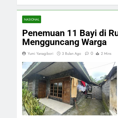
NASIONAL
Penemuan 11 Bayi di R
Mengguncang Warga
0
Yumi Yanagibori
3 Bulan Ago
2 Mins