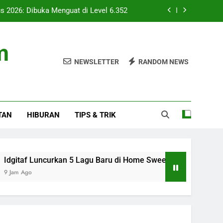
s 2026: Dibuka Menguat di Level 6.352
u Baru di Home Sweet Loan The Musical
m
 Tantangan Budaya Membaca Terus Ada
NEWSLETTER
RANDOM NEWS
en Usai Penyelidikan Senjata Sekolah
s 2026: Dibuka Menguat di Level 6.352
TAN
HIBURAN
TIPS & TRIK
u Baru di Home Sweet Loan The Musical
 Tantangan Budaya Membaca Terus Ada
 Luncurkan 5 Lagu Baru di Home Sweet Loan The Musical