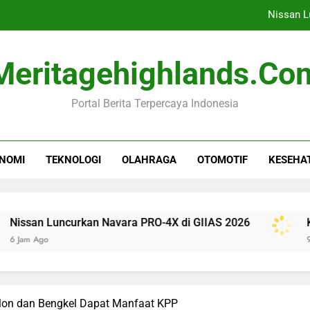
Nissan L
Komisi I DPR Desak RI Te
Meritagehighlands.co
Tren Tidur Sehat: Apak
Portal Berita Terpercaya Indonesia
Rihanna Kembali ke
Nissan L
NOMI
TEKNOLOGI
OLAHRAGA
OTOMOTIF
KESEHA
Komisi I DPR Desak RI Te
Tren Tidur Sehat: Apak
uncurkan Navara PRO-4X di GIIAS 2026
Komisi I D
9 Jam Ago
on dan Bengkel Dapat Manfaat KPP