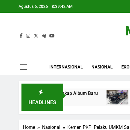
Skip
Agustus 6, 2026
8:39:43 AM
to
content
INTERNASIONAL
NASIONAL
EKO
udio, AAP Rocky Ungkap Album Baru
Nissan L
6 Jam Ago
HEADLINES
Home
Nasional
Kemen PKP: Pelaku UMKM Sal