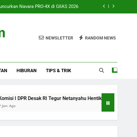
uncurkan Navara PRO-4X di GIIAS 2026
gur Netanyahu Hentikan Serangan Gaza
m
ah 8 Jam atau Deep Sleep yang Utama?
NEWSLETTER
RANDOM NEWS
 Studio, AAP Rocky Ungkap Album Baru
uncurkan Navara PRO-4X di GIIAS 2026
TAN
HIBURAN
TIPS & TRIK
gur Netanyahu Hentikan Serangan Gaza
ah 8 Jam atau Deep Sleep yang Utama?
PR Desak RI Tegur Netanyahu Hentikan Serangan Gaza